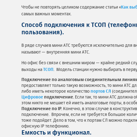
Чтобы не повторять целиком содержание статьи «
Как вы
самых важных моментах.
Способ подключения к ТСОП (телефон
пользования).
В ряде случаев мини АТС требуются исключительно для вн
называют — внутренняя мини АТС.
Но офис без связи с внешним миром — крайне редкий сл
выходы на
ТСОП
. Модель станции нужно выбирать в перв
Подключение по аналоговым соединительным линия
предоставляет только такую возможность, то мини АТС д
либо иметь некоторое количество
портов СЛ
(соединител
Цифровое
подключение.
Если так, то мини АТС должна 
этом никто не мешает ей иметь аналоговые порты, в особ
Подключение по IP.
Конечно, в этом случае в конструкти
подключение. Впрочем, если не требуется большое колич
тоже подойдет. Дело в том, что к портам СЛ можно подк
офисную IP телефонию.
Емкость и функционал.