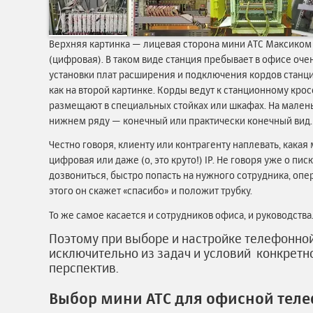
Верхняя картинка — лицевая сторона мини АТС Максико
(цифровая). В таком виде станция пребывает в офисе оче
установки плат расширения и подключения кордов станци
как на второй картинке. Корды ведут к станционному крос
размещают в специальных стойках или шкафах. На малень
нижнем ряду — конечный или практически конечный вид.
Честно говоря, клиенту или контрагенту наплевать, какая м
цифровая или даже (о, это круто!) IP. Не говоря уже о пи
дозвониться, быстро попасть на нужного сотрудника, оп
этого он скажет «спасибо» и положит трубку.
То же самое касается и сотрудников офиса, и руководства
Поэтому при выборе и настройке телефонной
исключительно из задач и условий конкретн
перспектив.
Выбор мини АТС для офисной тел