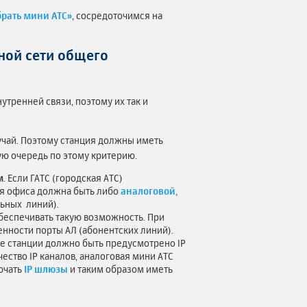
брать мини АТС»
, сосредоточимся на
ной сети общего
утренней связи, поэтому их так и
учай. Поэтому станция должны иметь
ую очередь по этому критерию.
м
. Если ГАТС (городская АТС)
ля офиса должна быть либо
аналоговой,
ьных линий).
обеспечивать такую возможность. При
енности порты АЛ (абонентских линий).
ве станции должно быть предусмотрено IP
ество IP каналов, аналоговая мини АТС
лючать
IP шлюзы
и таким образом иметь