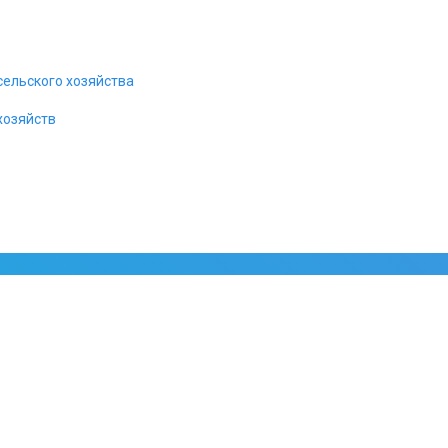
Телефонизация офиса и другие
связи.
сельского хозяйства
хозяйств