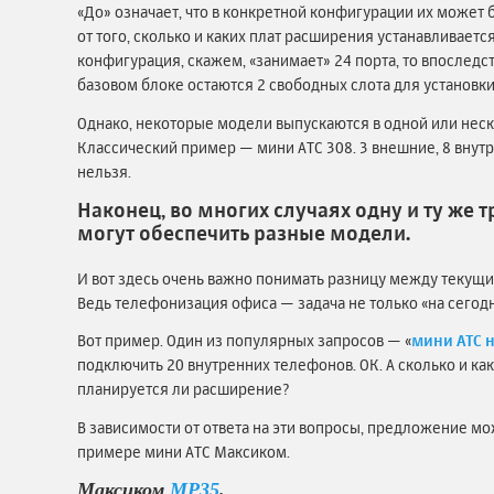
«До» означает, что в конкретной конфигурации их может быт
от того, сколько и каких плат расширения устанавливаетс
конфигурация, скажем, «занимает» 24 порта, то впоследс
базовом блоке остаются 2 свободных слота для установк
Однако, некоторые модели выпускаются в одной или не
Классический пример — мини АТС 308. 3 внешние, 8 внутр
нельзя.
Наконец, во многих случаях одну и ту ж
могут обеспечить разные модели.
И вот здесь очень важно понимать разницу между текущ
Ведь телефонизация офиса — задача не только «на сегодня
Вот пример. Один из популярных запросов — «
мини АТС н
подключить 20 внутренних телефонов. ОК. А сколько и ка
планируется ли расширение?
В зависимости от ответа на эти вопросы, предложение м
примере мини АТС Максиком.
Максиком
MP35
.