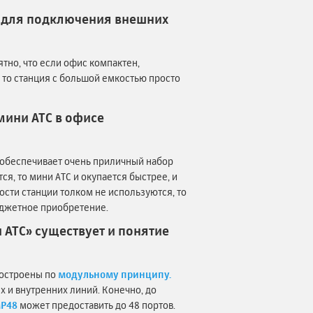
в для подключения внешних
тно, что если офис компактен,
, то станция с большой емкостью просто
мини АТС в офисе
я) обеспечивает очень приличный набор
я, то мини АТС и окупается быстрее, и
сти станции толком не используются, то
юджетное приобретение.
 АТС» существует и понятие
построены по
модульному принципу.
х и внутренних линий. Конечно, до
MP48
может предоставить до 48 портов.