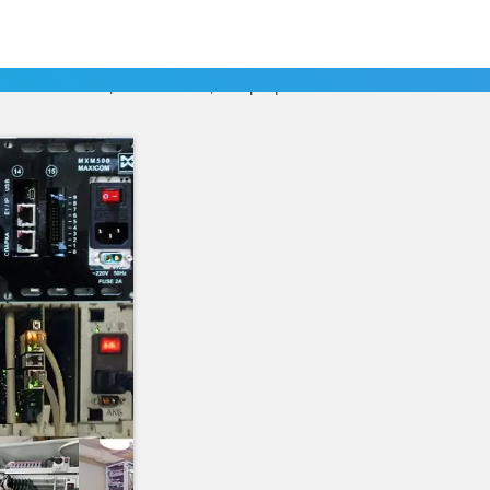
ся, это норма. Саму телефонную станцию
ило, мини АТС и другое
альных помещениях. Так что, интерьер