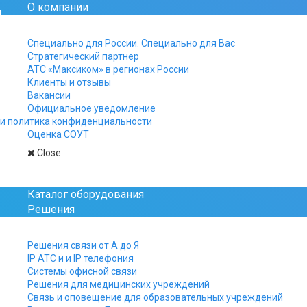
О компании
Официальный сайт рос
Специально для России. Специально для Вас
Стратегический партнер
+7 812 325-15-40
АТС «Максиком» в регионах России
+7 499 961-15-40
Клиенты и отзывы
+7 800 511-15-40
Вакансии
Официальное уведомление
Заказы, заявки и вопро
и политика конфиденциальности
присылайте на почту:
Оценка СОУТ
manager@multicom.r
Close
Главная
Телефонизация офиса
Каталог оборудования
Решения
Решения связи от А до Я
IP АТС и и IP телефония
Телефонизация офиса
Системы офисной связи
Решения для медицинских учреждений
Решение для компактного офиса
Связь и оповещение для образовательных учреждений