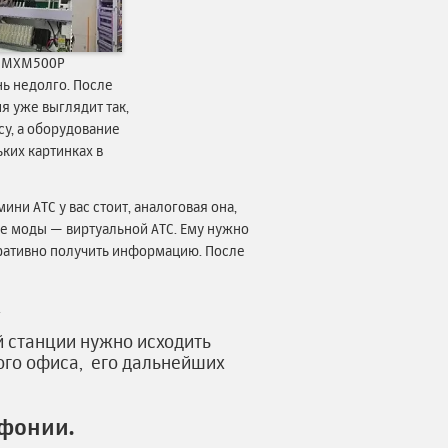
м MXM500P
нь недолго. После
я уже выглядит так,
су, а оборудование
ких картинках в
ини АТС у вас стоит, аналоговая она,
ске моды — виртуальной АТС. Ему нужно
еративно получить информацию. После
.
 станции нужно исходить
ого офиса, его дальнейших
ефонии.