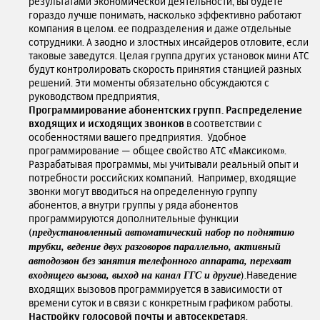
результатами экономической деятельности, вы будете
гораздо лучше понимать, насколько эффективно работают
компания в целом. ее подразделения и даже отдельные
сотрудники. А заодно и злостных инсайдеров отловите, если
таковые заведутся. Целая группа других установок мини АТС
будут контролировать скорость принятия станцией разных
решений. Эти моменты обязательно обсуждаются с
руководством предприятия,
Программирование абонентских групп. Распределение
входящих и исходящих звонков
в соответствии с
особенностями вашего предприятия. Удобное
программирование — общее свойство АТС «Максиком».
Разрабатывая программы, мы учитывали реальный опыт и
потребности российских компаний. Например, входящие
звонки могут вводиться на определенную группу
абонентов, а внутри группы у ряда абонентов
программируются дополнительные функции
(
предустановленный автоматический набор по поднятию
трубки, ведение двух разговоров параллельно, активный
автодозвон без занятия телефонного аппарата, перехват
).Наведение
входящего вызова, выход на канал ГГС и другие
входящих вызовов программируется в зависимости от
времени суток и в связи с конкретным графиком работы.
Настройку голосовой почты и автосекретар
я.