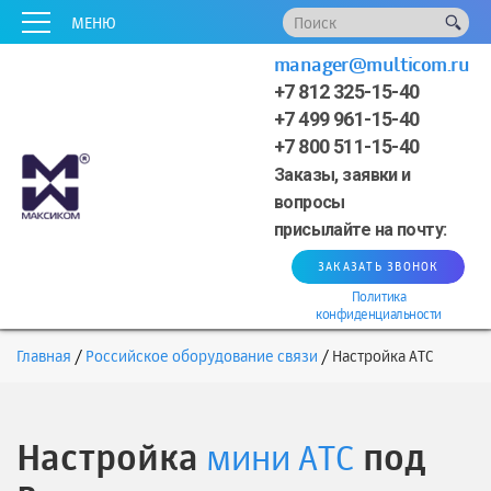
x
x
x
x
x
МЕНЮ
manager@multicom.ru
+7 812 325-15-40
+7 499 961-15-40
+7 800 511-15-40
Заказы, заявки и
вопросы
присылайте на почту:
ЗАКАЗАТЬ ЗВОНОК
Политика
конфиденциальности
Главная
Российское оборудование связи
Настройка АТС
Настройка
мини АТС
под