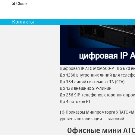
Close
Контакты
Цифровая IP АТС MXM500-P . До 620 
До 1280 внутренних линий для телефо
До 384 линий системных ТА (СТА)
До 128 внешних SIP-линий
До 256 SIP-телефонов сторонних про
До 4 потоков Е1
(!)
Приказом Минпромторга УПАТС «М
уровень локализации — высокий.
Офисные мини АТС