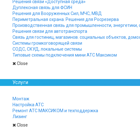
Решения связи «Доступная среда»
Дуплексная связь для ФСИН
Решения для Вооруженных Сил, МЧС, МВД
Периметральная охрана. Решения для Росрезерва
Производственная связь для промышленности, энергетики, 
Решения связи для автотранспорта
Связь для гостиниц, магазинов. социальных объектов, домо
Системы громкоговорящей связи
СОДС, СКУД, локальные системы
Типовые схемы подключения мини АТС Максиком
Close
Услуги
Монтаж
Настройка АТС
АТС «Мвксиком» разрабатываются спе
Ремонт АТС МАКСИКОМ и техподдержка
российских предприятий, широкий сп
Лизинг
Close
АТС «Максиком»