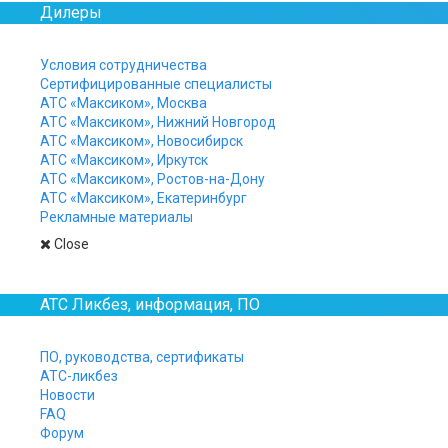
В Иркутске — с 2000 г.
Дилеры
Обеспечивают потребности в каче
организаций г. Иркутска и Иркутс
В зависимости от модели, возможн
Условия сотрудничества
Сочетают несколько видов связи в
Сертифицированные специалисты
сотовыми сетями, радиостанциями
АТС «Максиком», Москва
Обеспечивают широкий спектр под
АТС «Максиком», Нижний Новгород
производителей.
АТС «Максиком», Новосибирск
Производятся серийно, имеют все
АТС «Максиком», Иркутск
Разрабатываются специально для Р
АТС «Максиком», Ростов-на-Дону
организаций.
АТС «Максиком», Екатеринбург
Рекламные материалы
Close
Современный модель
УПАТС
АТС Ликбез, информация, ПО
ПО, руководства, сертификаты
АТС-ликбез
Новости
FAQ
Форум