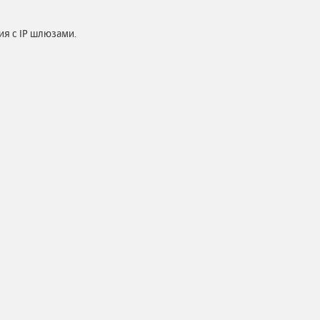
я с IP шлюзами.