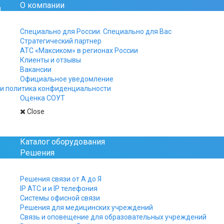
О компании
Официальный сайт рос
Специально для России. Специально для Вас
Стратегический партнер
+7 812 325-15-40
АТС «Максиком» в регионах России
+7 499 961-15-40
Клиенты и отзывы
+7 800 511-15-40
Вакансии
Официальное уведомление
Заказы, заявки и вопро
и политика конфиденциальности
присылайте на почту:
Оценка СОУТ
manager@multicom.r
Close
Главная
Дилеры
АТС «Максиком», Иркут
Каталог оборудования
Решения
АТС «Максиком», 
Решения связи от А до Я
IP АТС и и IP телефония
Системы офисной связи
Решения для медицинских учреждений
Купить мини АТС в Иркутск
Связь и оповещение для образовательных учреждений