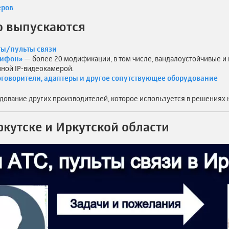
еров
о выпускаются
ы/пульты связи
сифон»
— более 20 модификации, в том числе, вандалоустойчивые и
ной IP-видеокамерой.
оговорители, адаптеры и другое сопутствующее оборудование
дование других производителей, которое используется в решениях н
ркутске и Иркутской области