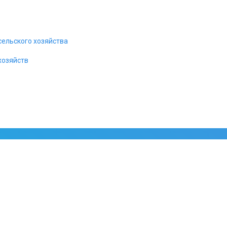
сельского хозяйства
хозяйств
циально для России. Полный пакет необходимых сервисных услуг, 
ектр подключаемого оборудования.