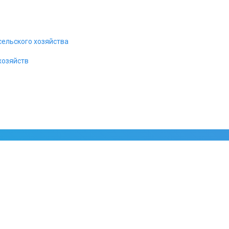
«Водитель-салон», «Водитель-д
решения связи для автотранспо
Специальные разработки для отдельных видов обществен
сельского хозяйства
транспортного средства и других пожеланий заказчика. 
троллейбусов и автобусов.
хозяйств