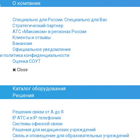
О компании
Официальный сайт рос
Специально для России. Специально для Вас
Стратегический партнер
+7 812 325-15-40
АТС «Максиком» в регионах России
+7 499 961-15-40
Клиенты и отзывы
+7 800 511-15-40
Вакансии
Официальное уведомление
Заказы, заявки и вопро
и политика конфиденциальности
присылайте на почту:
Оценка СОУТ
manager@multicom.r
Close
Главная
Решения связи для автотранспо
Каталог оборудования
Решения
Решения связи от А до Я
IP АТС и и IP телефония
Решения связи для автотранспорта
Системы офисной связи
Решения для медицинских учреждений
Переговорная система для
Связь и оповещение для образовательных учреждений
троллейбусов и автобусов.