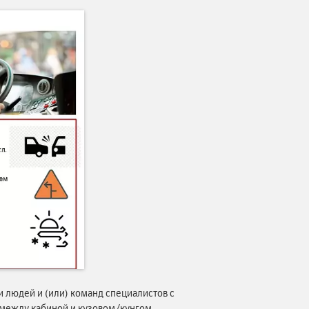
и людей и (или) команд специалистов с
 между кабиной и кузовом/кунгом.