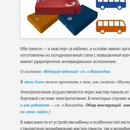
Обе панели — и «мастер» (в кабине), и «слэйв» имеют эр
изготовлены из холоднокатаной стали с повышенной проч
имеют ударопрочное антивандальное исполнение.
О системах
«Ведущий-ведомый» см. в Википедии
В
этом блоге
можно прочитать о том, как система «Мастер-
Электропитание осуществляется через мастер-панель от 
бортовой системе электропитания. В некоторых случаях
и как работает
— см. в Википедии.
Обзор конструкций инв
на этом сайте
.)
В зависимости от устройства кабины и особенностей эксп
стандартную модификацию мастер-панели. так и модиф