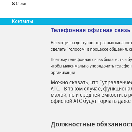
Размер и структура этого пространства м
Close
размера и сложности суть офиса практиче
Контакты
Телефонная офисная связь 
Несмотря на доступность разных каналов 
сделать “голосом” в процессе общения, к
Поэтому телефонная связь была. есть и б
чтобы максимально упорядочить телефонн
организации.
Можно сказать, что “управленче
АТС. В таком случае, функционал
малой, но и средней емкости, в 
офисной АТС будут торчать даже
Должностные обязанност