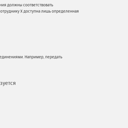
ния должны соответствовать
сотруднику Х доступна лишь определенная
оединениями. Например, передать
изуется