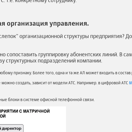
С. т.е. конкретному сотруднику.
ая организация управления.
“слепок” организационной структуры предприятия? Д
о сопоставить группировку абонентских линий. В са
тву структурных подразделений компании.
бому признаку. Более того, одна и та же АЛ может входить в состав 
можно создать, зависит от модели АТС. Например. в цифровой АТС
М
ные блоки в системе офисной телефонной связи.