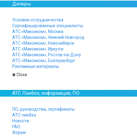
Дилеры
Условия сотрудничества
Офисная связь через м
Сертифицированные специалисты
АТС «Максиком», Москва
телефонного аппарата
АТС «Максиком», Нижний Новгород
АТС «Максиком», Новосибирск
АТС «Максиком», Иркутск
АТС «Максиком», Ростов-на-Дону
Офисная связь и задачи 
АТС «Максиком», Екатеринбург
Рекламные материалы
Понятие “офис”
Close
Офис — пространство, в котором концент
АТС Ликбез, информация, ПО
Здесь принимают решения и ведут докуме
Сюда поступают потоки входящей информ
ПО, руководства, сертификаты
АТС-ликбез
Приняв ту или иную форму (письмо, СМС,
Новости
маршрутам.
FAQ
Форум