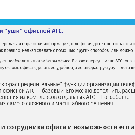
огут быть очень разными: от небольшого кабинета до целого комплек
ски не меняется.
и “уши” офисной АТС.
передачи и обработки информации, телефония до сих пор остается 
ак правило, нельзя сделать с помощью других способов. Или можно,
удет необходимым атрибутом офиса. В свою очередь, мини АТС (она 
ую связь офиса, сделать ее удобной, а ее инфраструктуру — логич
ско-распределительные” функции организации телефо
 офисной АТС — базовый. Его можно дополнить, расши
решения из комплексов отдельных АТС.. Что, собственн
 из самого сложного и масштабного решения.
и сотрудника офиса и возможности его а