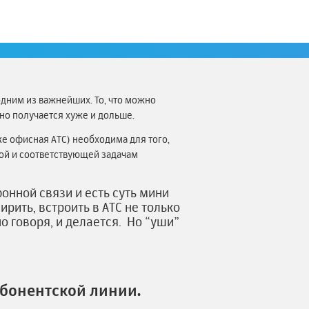
са зданий и сооружений. Однако, с ростом
одним из важнейших. То, что можно
 но получается хуже и дольше.
же офисная АТС) необходима для того,
ной и соответствующей задачам
нной связи и есть суть мини
рить, встроить в АТС не только
о говоря, и делается. Но “уши”
бонентской линии.