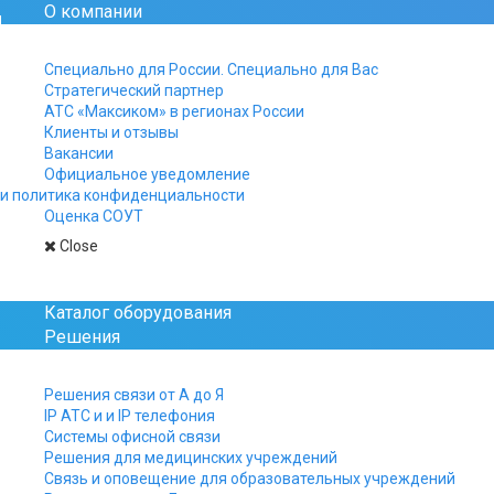
О компании
Официальный сайт рос
Специально для России. Специально для Вас
Стратегический партнер
+7 812 325-15-40
АТС «Максиком» в регионах России
+7 499 961-15-40
Клиенты и отзывы
+7 800 511-15-40
Вакансии
Официальное уведомление
Заказы, заявки и вопро
и политика конфиденциальности
присылайте на почту:
Оценка СОУТ
manager@multicom.r
Close
Главная
АТС-ликбез
Офисная связь и м
Каталог оборудования
Решения
Офисная связь и мин
Решения связи от А до Я
IP АТС и и IP телефония
Системы офисной связи
Решения для медицинских учреждений
Связь и оповещение для образовательных учреждений