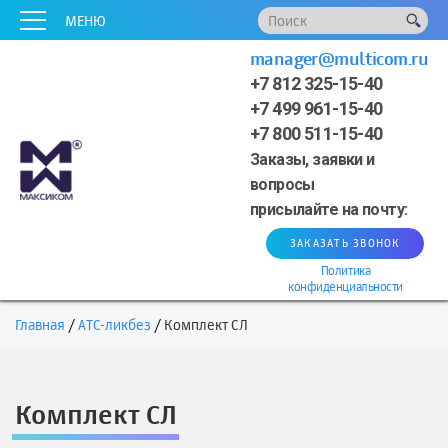
x
x
x
x
x
МЕНЮ
manager@multicom.ru
+7 812 325-15-40
+7 499 961-15-40
+7 800 511-15-40
Заказы, заявки и
вопросы
присылайте на почту:
ЗАКАЗАТЬ ЗВОНОК
Политика
конфиденциальности
Главная
АТС-ликбез
Комплект СЛ
Комплект СЛ