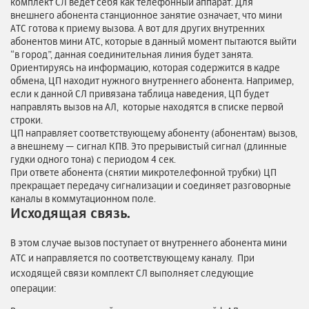
комплект СЛ ведет себя как телефонный аппарат. Для
внешнего абонента станционное занятие означает, что мини
АТС готова к приему вызова. А вот для других внутренних
абонентов мини АТС, которые в данный момент пытаются выйти
“в город”, данная соединительная линия будет занята.
Ориентируясь на информацию, которая содержится в кадре
обмена, ЦП находит нужного внутреннего абонента. Например,
если к данной СЛ привязана таблица наведения, ЦП будет
направлять вызов на АЛ, которые находятся в списке первой
строки.
ЦП направляет соответствующему абоненту (абонентам) вызов,
а внешнему — сигнал КПВ. Это прерывистый сигнал (длинные
гудки одного тона) с периодом 4 сек.
При ответе абонента (снятии микротелефонной трубки) ЦП
прекращает передачу сигнализации и соединяет разговорные
каналы в коммутационном поле.
Исходящая связь.
В этом случае вызов поступает от внутреннего абонента мини
АТС и направляется по соответствующему каналу. При
исходящей связи комплект СЛ выполняет следующие
операции: