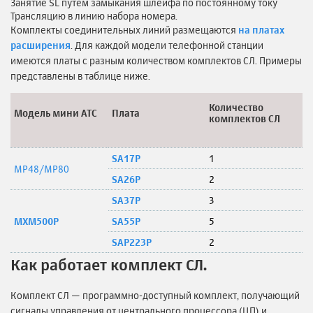
Занятие SL путем замыкания шлейфа по постоянному току
Трансляцию в линию набора номера.
Комплекты соединительных линий размещаются
на платах
расширения
. Для каждой модели телефонной станции
имеются платы с разным количеством комплектов СЛ. Примеры
представлены в таблице ниже.
Количество
Модель мини АТС
Плата
комплектов СЛ
SA17P
1
MP48/
MP80
SA26P
2
SA37P
3
MXM500P
SA55P
5
SAP223P
2
Как работает комплект СЛ.
Комплект СЛ — программно-доступный комплект, получающий
сигналы управления от центрального процессора (ЦП) и