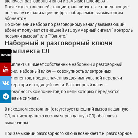
Включает разговорный ключ и замыкает шлейф АЛ.
После ответа внешней станции транслирует все поступающие
по каналу сигнализации цифры. набираемые вызывающим
абонентом.
По окончании набора по разговорному каналу вызывающий
абонент получает от внешней АТС зуммерный сигнал “Контроль
посылки вызова” или “”Занято.”
Наборный и разговорный ключи
комплекта СЛ
Комплект СЛ имеет собственные наборный и разговорный
ключи. наборный ключ — совокупность электронных
компонентов, предназначенная для импульсной передачи
номера при исходящей связи. Разговорный ключ —
совокупность компонентов, по цепи которых передаются
речевые сигналы.
В исходном состоянии (отсутствует внешний вызов на данную
СЛ, нет исходящего вызова через данную СЛ) оба ключа
выключены.
При замыкании разговорного ключа возникает т.н. разговорное