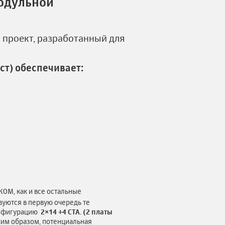
модульной
 проект, разработанный для
ст) обеспечивает:
КОМ, как и все остальные
вуются в первую очередь те
онфигурацию
2×14 +4 СТА. (2 платы
аким образом, потенциальная