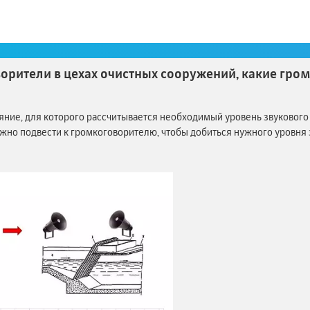
ем очистки сточных вод? Несомненно, да.
т достигать 85 дБА и выше. 85 дБА — уровень шума, который соотв
рос:
орители в цехах очистных сооружений, какие гром
ояние, для которого рассчитывается необходимый уровень звукового
но подвести к громкоговорителю, чтобы добиться нужного уровня 