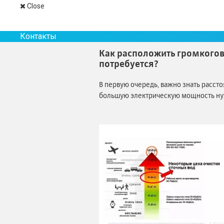
Close
Актуально ли это требование для сист
В некоторых цехах уровень шума може
Контакты
поезда в метро. Отсюда еще один воп
Как расположить громкогов
потребуется?
В первую очередь, важно знать расст
большую электрическую мощность нуж