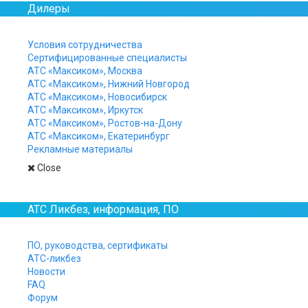
Дилеры
Условия сотрудничества
Сертифицированные специалисты
АТС «Максиком», Москва
АТС «Максиком», Нижний Новгород
АТС «Максиком», Новосибирск
АТС «Максиком», Иркутск
АТС «Максиком», Ростов-на-Дону
АТС «Максиком», Екатеринбург
Диспетчерская связь для о
Рекламные материалы
Рассмотрим, как организуетс
Close
АТС Ликбез, информация, ПО
Громкое оповещение 
Для большинства производс
ПО, руководства, сертификаты
АТС-ликбез
оповещение эффективно тол
Новости
Разумеется, при этом необ
FAQ
иначе сама идея громкого 
Форум