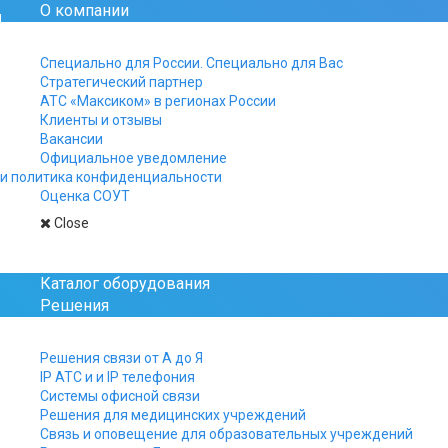
О компании
Официальный сайт рос
Специально для России. Специально для Вас
Стратегический партнер
+7 812 325-15-40
АТС «Максиком» в регионах России
+7 499 961-15-40
Клиенты и отзывы
+7 800 511-15-40
Вакансии
Официальное уведомление
Заказы, заявки и вопро
и политика конфиденциальности
присылайте на почту:
Оценка СОУТ
manager@multicom.r
Close
Главная
Новости
Диспетчерская связь 
Каталог оборудования
Решения
Диспетчерская св
Решения связи от А до Я
IP АТС и и IP телефония
Системы офисной связи
Решения для медицинских учреждений
Система произв
Связь и оповещение для образовательных учреждений