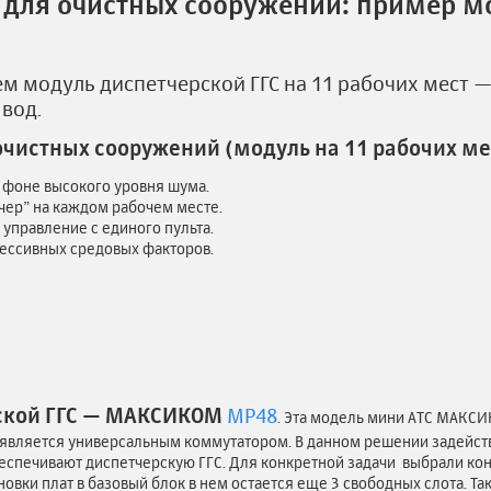
ь для очистных сооружений: пример 
м модуль диспетчерской ГГС на 11 рабочих мест —
вод.
очистных сооружений (модуль на 11 рабочих ме
фоне высокого уровня шума.
чер” на каждом рабочем месте.
управление с единого пульта.
рессивных средовых факторов.
ской ГГС — МАКСИКОМ
MP48
. Эта модель мини АТС МАКСИ
, является универсальным коммутатором. В данном решении задейст
беспечивают диспетчерскую ГГС. Для конкретной задачи выбрали к
новки плат в базовый блок в нем остается еще 3 свободных слота. Т