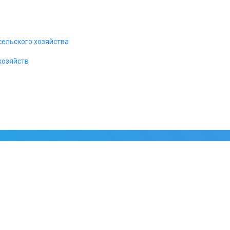
тчером.
сельского хозяйства
хозяйств