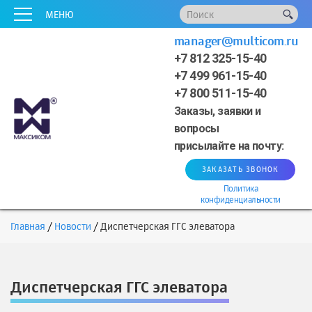
x
x
x
x
x
МЕНЮ
manager@multicom.ru
+7 812 325-15-40
+7 499 961-15-40
+7 800 511-15-40
Заказы, заявки и
вопросы
присылайте на почту:
ЗАКАЗАТЬ ЗВОНОК
Политика
конфиденциальности
Главная
Новости
Диспетчерская ГГС элеватора
Диспетчерская ГГС элеватора