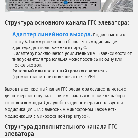
Структура основного канала ГГС элеватора:
Адаптер линейного выхода.
Подключается к
порту АЛ коммутационного блока. Есть модификация
адаптера для подключения к порту СЛ.
К адаптеру подключается
усилитель УНЧ.
В зависимости от
типа усилителя трансляция может вестись на одну или
несколько зон.
Рупорный или настенный громкоговорител
ь
(громкоговорители) подключаются к УНЧ.
Выход на конкретный канал ГГС элеватора осуществляется с
диспетчерского пульта — путем нажатия кнопки или набора
короткой команды. Для удобства диспетчера используется
модификация СТА с выносным микрофоном. Также есть
модификация с микрофонной гарнитурой.
Структура дополнительного канала ГГС
элеватора