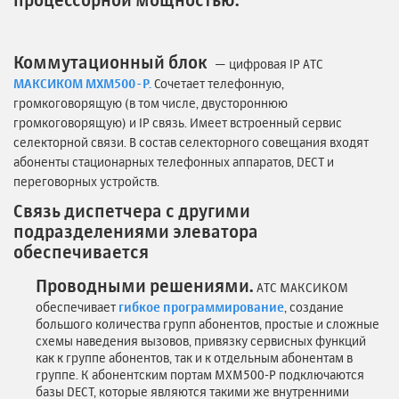
процессорной мощностью.
Коммутационный блок
— цифровая IP АТС
МАКСИКОМ MXM500-P.
Сочетает телефонную,
громкоговорящую (в том числе, двустороннюю
громкоговорящую) и IP связь. Имеет встроенный сервис
селекторной связи. В состав селекторного совещания входят
абоненты стационарных телефонных аппаратов, DECT и
переговорных устройств.
Связь диспетчера с другими
подразделениями элеватора
обеспечивается
Проводными решениями.
АТС МАКСИКОМ
обеспечивает
гибкое программирование
, создание
большого количества групп абонентов, простые и сложные
схемы наведения вызовов, привязку сервисных функций
как к группе абонентов, так и к отдельным абонентам в
группе. К абонентским портам MXM500-P подключаются
базы DECT, которые являются такими же внутренними