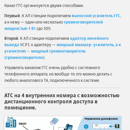
Канал ГГС организуется двумя способами.
Первый
. К АЛ станции подключаем
выносной усилитель ГГС
,
а к нему — один или несколько
громкоговорителей
мощностью 1 Вт
(до 30!)
Второй
. К АЛ станции подключаем
адаптер линейного
выхода
УСЛ1, к адаптеру —
мощный микшер-усилитель, а к
усилителю — мощный громкоговоритель
(громкоговорители)
.
Управлять каналом ГГС очень удобно с системного
телефонного аппарата, но вообще-то это можно делать с
любого аналогового ТА, подключенного к системе.
АТС на 4 внутренних номера с возможностью
дистанционного контроля доступа в
помещение.