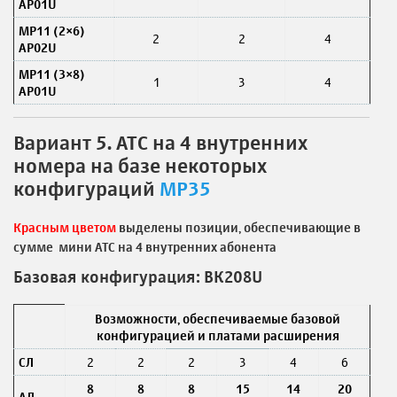
AP01U
MP11 (2×6)
2
2
4
AP02U
MP11 (3×8)
1
3
4
AP01U
Вариант 5. АТС на 4 внутренних
номера на базе некоторых
конфигураций
MP35
Красным цветом
выделены позиции, обеспечивающие в
сумме мини АТС на 4 внутренних абонента
Базовая конфигурация: ВК208U
Возможности, обеспечиваемые базовой
конфигурацией и платами расширения
СЛ
2
2
2
3
4
6
8
8
8
15
14
20
АЛ