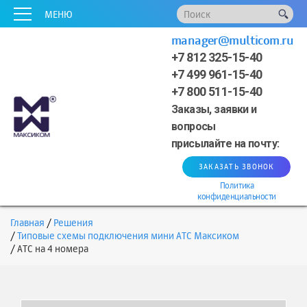
x
x
x
x
x
МЕНЮ
manager@multicom.ru
+7 812 325-15-40
+7 499 961-15-40
+7 800 511-15-40
Заказы, заявки и
вопросы
присылайте на почту:
ЗАКАЗАТЬ ЗВОНОК
Политика
конфиденциальности
Главная
Решения
Типовые схемы подключения мини АТС Максиком
АТС на 4 номера