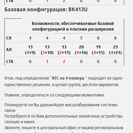
СТА
0
1
2
0
0
0
Базовая конфигурация: ВК413U
Возможности, обеспечиваемые базовой
конфигурацией и платами расширения
СЛ
4
4
4
5
6
8
13
13
13
20
19
25
АЛ
(
4
+9)
(
3
+10)
(
2
+11)
(
4
+16)
(
4
+15)
(
4
+21)
СТА
0
1
2
0
0
0
Итак, под определение “
АТС на 4 номера
” подходит не одно-
единственное решение, а целая группа, десятки вариантов.
Главное, определиться со следующими моментами:
Планируете ли Вы дальнейшее масштабирование системы
связи
Потребуются ли Вам дополнительные оконечные устройства,
сколько и каких.
Звоните, пишите в центральный офис и нашим региональным