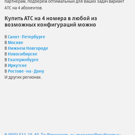
партнерам, подберем оптимальный для Ваших задач вариант
АТС на 4 абонентов.
Купить АТС на 4 номера в любой из
возможных конфигураций можно
В
Санкт-Петербурге
В
Москве
В
Нижнем Новгороде
В
Новосибирске
В
Екатеринбурге
В
Иркутске
В
Ростове-на-Дону
И других регионах.
8 (800) 511-15-40
,
Tg @maxicom_ru
,
manager@multicom.ru