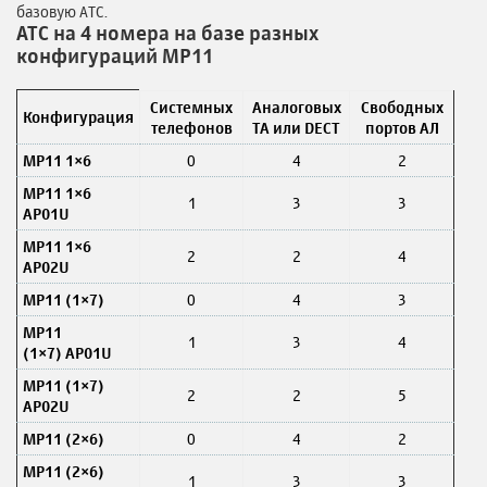
базовую АТС.
АТС на 4 номера на базе разных
конфигураций MP11
Системных
Аналоговых
Свободных
Конфигурация
телефонов
ТА или DECT
портов АЛ
MP11 1×6
0
4
2
MP11 1×6
1
3
3
AP01U
MP11 1×6
2
2
4
AP02U
MP11 (1×7)
0
4
3
MP11
1
3
4
(1×7)
AP01U
MP11 (1×7)
2
2
5
AP02U
MP11 (2×6)
0
4
2
MP11 (2×6)
1
3
3