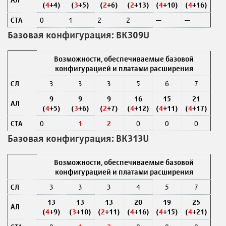
(
4
+4)
(
3
+5)
(
2
+6)
(
2
+13)
(
4
+10)
(
4
+16)
СТА
0
1
2
2
—
—
Базовая конфигурация: ВК309U
Возможности, обеспечиваемые базовой
конфигурацией и платами расширения
СЛ
3
3
3
5
6
7
9
9
9
16
15
21
АЛ
(
4
+5)
(
3
+6)
(
2
+7)
(
4
+12)
(
4
+11)
(
4
+17)
СТА
0
1
2
0
0
0
Базовая конфигурация: ВК313U
Возможности, обеспечиваемые базовой
конфигурацией и платами расширения
СЛ
3
3
3
4
5
7
13
13
13
20
19
25
АЛ
(
4
+9)
(
3
+10)
(
2
+11)
(
4
+16)
(
4
+15)
(
4
+21)