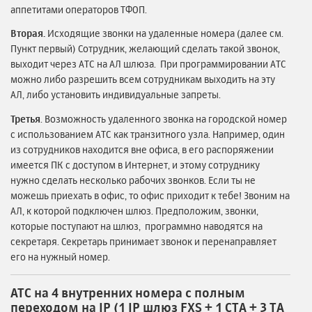
аппетитами операторов ТФОП.
Вторая.
Исходящие звонки на удаленные номера (далее см.
Пункт первый) Сотрудник, желающий сделать такой звонок,
выходит через АТС на АЛ шлюза. При программировании АТС
можно либо разрешить всем сотрудникам выходить на эту
АЛ, либо установить индивидуальные запреты.
Третья
. Возможность удаленного звонка на городской номер
с использованием АТС как транзитного узла. Например, один
из сотрудников находится вне офиса, в его распоряжении
имеется ПК с доступом в Интернет, и этому сотруднику
нужно сделать несколько рабочих звонков. Если ты не
можешь приехать в офис, то офис приходит к тебе! Звоним на
АЛ, к которой подключен шлюз. Предположим, звонки,
которые поступают на шлюз, программно наводятся на
секретаря. Секретарь принимает звонок и перенаправляет
его на нужный номер.
АТС на 4 внутренних номера с полным
переходом на IP
(1 IP шлюз FXS + 1 СТА + 3 ТА