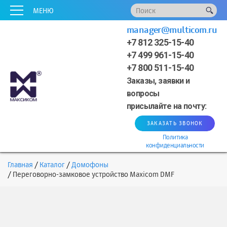
x
x
x
x
x
МЕНЮ
manager@multicom.ru
+7 812 325-15-40
+7 499 961-15-40
+7 800 511-15-40
Заказы, заявки и
вопросы
присылайте на почту:
ЗАКАЗАТЬ ЗВОНОК
Политика
конфиденциальности
Главная
Каталог
Домофоны
Переговорно-замковое устройство Maxicom DMF