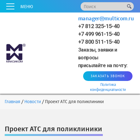
x
x
x
x
x
МЕНЮ
manager@multicom.ru
+7 812 325-15-40
+7 499 961-15-40
+7 800 511-15-40
Заказы, заявки и
вопросы
присылайте на почту:
ЗАКАЗАТЬ ЗВОНОК
Политика
конфиденциальности
Главная
Новости
Проект АТС для поликлиники
Проект АТС для поликлиники