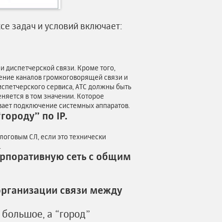
е задач и условий включает:
и диспетчерской связи. Кроме того,
ение каналов громкоговорящей связи и
испетчерского сервиса, АТС должны быть
няется в том значении. Которое
вает подключение системных аппаратов.
городу” по IP.
оговым СЛ, если это технически
.
орпоративную сеть с общим
организации связи между
большое, а “город”