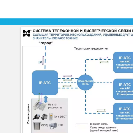
Предприятие расположено в зоне влажного климата с ве
Почвы плохо дренированы, высока вероятность весенних
Решение
.