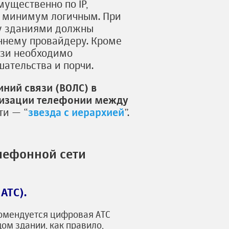
ущественно по IP,
к минимум логичным. При
ду зданиями должны
ннему провайдеру. Кроме
язи необходимо
ательства и порчи.
ний связи (ВОЛС) в
низации телефонии между
ти — “
звезда с иерархией
”.
лефонной сети
АТС).
омендуется цифровая АТС
ом здании, как правило,