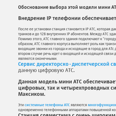
Обоснование выбора этой модели мини АТ
Внедрение IP телефонии обеспечиваетс
После ее установки станция становится IP АТС, которая д
транков и до 128 внутренних IP абонентов. Между АТС зд
Помимо этого, АТС главного здания подключают к “городу” 
образом, АТС главного корпуса выполняет роль как транз
входящие звонки из города и исходящие в город для АТс д
втором случае речь идет о входящей и исходящей связи д
являются оконечными.
Сервис директорско-диспетчерской с
данную цифровую АТС.
Данная модель мини АТС обеспечивае
цифровых, так и четырехпроводных с
Максиком.
Эти
системные телефоны АТС
являются
многофункцион
одновременно телефонными аппаратами повышенной ко
Станция совместима с очень широким