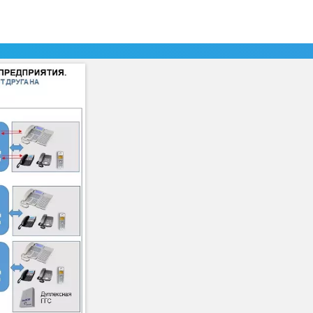
роятностью частых и сильных осадков.
 затоплений.