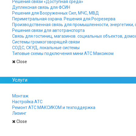
Решения связи «Доступная среда»
Многоканальный 8(800)
Дуплексная связь для ФСИН
Решения для Вооруженных Сил, МЧС, МВД
IP АТС, ВОЛС и телефонизация объекта.
Периметральная охрана. Решения для Росрезерва
Производственная связь для промышленности, энергетики, 
IP телефония для медицинских
Решения связи для автотранспорта
учреждений
Связь для гостиниц, магазинов. социальных объектов, домо
Системы громкоговорящей связи
IP громкоговорящая связь
СОДС, СКУД, локальные системы
Типовые схемы подключения мини АТС Максиком
IP селекторная связь
Close
Услуги
Монтаж
Настройка АТС
Ремонт АТС МАКСИКОМ и техподдержка
Лизинг
Close