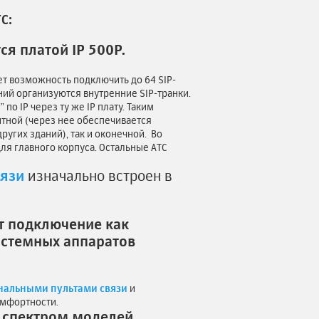
С:
я платой IP 500P.
ает возможность подключить до 64 SIP-
аний организуются внутренние SIP-транки.
по IP через ту же IP плату. Таким
итной (через нее обеспечивается
ругих зданий), так и оконечной. Во
ля главного корпуса. Остальные АТС
вязи
изначально встроен в
т подключение как
истемных аппаратов
альными пультами связи
и
мфортности.
 спектром моделей