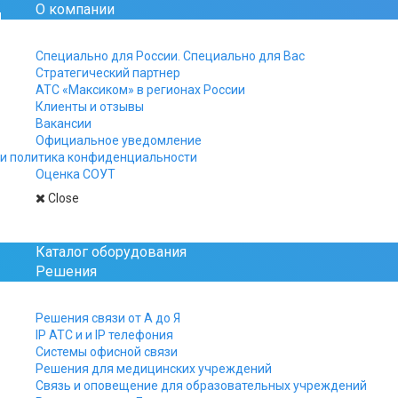
О компании
Официальный сайт рос
Специально для России. Специально для Вас
Стратегический партнер
+7 812 325-15-40
АТС «Максиком» в регионах России
+7 499 961-15-40
Клиенты и отзывы
+7 800 511-15-40
Вакансии
Официальное уведомление
Заказы, заявки и вопро
и политика конфиденциальности
присылайте на почту:
Оценка СОУТ
manager@multicom.r
Close
Главная
Решения
IP АТС и IP телефония
Каталог оборудования
Решения
Решения связи от А до Я
IP АТС и и IP телефония
Аппаратная IP АТС российского
Системы офисной связи
производства
Решения для медицинских учреждений
Связь и оповещение для образовательных учреждений
IP телефония для офиса.