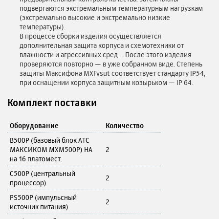
подвергаются экстремальным температурным нагрузкам
(экстремально высокие и экстремально низкие
температуры).
В процессе сборки изделия осуществляется
дополнительная защита корпуса и схемотехники от
влажности и агрессивных сред . После этого изделия
проверяются повторно — в уже собранном виде. Степень
защиты Максифона MXFvsut соответствует стандарту IP54,
при оснащении корпуса защитным козырьком — IP 64.
Комплект поставки
Оборудование
Количество
B500P (базовый блок АТС
МАКСИКОМ MXM500P) НА
2
на 16 платомест.
C500P (центральный
2
процессор)
PS500P (импульсный
2
источник питания)