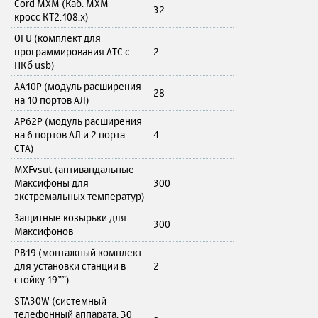
Cord MXM (Каб. MXM —
32
кросс КТ2.108.x)
OFU (комплект для
программирования АТС с
2
ПКб usb)
AA10P (модуль расширения
28
на 10 портов АЛ)
AP62P (модуль расширения
на 6 портов АЛ и 2 порта
4
СТА)
MXFvsut (антивандальные
Максифоны для
300
экстремальных температур)
Защитные козырьки для
300
Максифонов
PB19 (монтажный комплект
для установки станции в
2
стойку 19””)
STA30W (системный
телефонный аппарата, 30