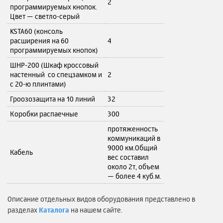
2
программируемых кнопок.
Цвет — светло-серый
KSTA60 (консоль
расширения на 60
4
программируемых кнопок)
ШНР-200 (Шкаф кроссовый
настенный со спецзамком и
2
с 20-ю плинтами)
Гроозозащита на 10 линий
32
Коробки распаечные
300
протяженность
коммуникаций в
9000 км.Общий
Кабель
вес составил
около 2т, объем
— более 4 куб.м.
Описание отдельных видов оборудования представлено в
разделах
Каталога
на нашем сайте.