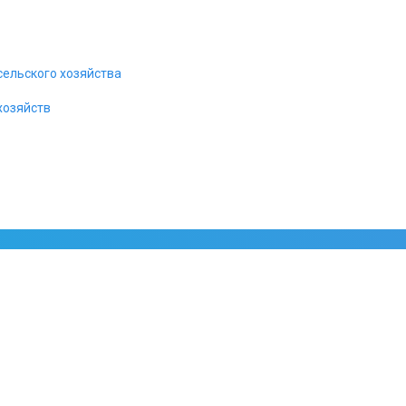
центров МО РФ поставлена!
сельского хозяйства
ительства 16 инфекционных центров Министер
истемы палатной связи для инфекционного цен
хозяйств
тнадцати обеспечен!