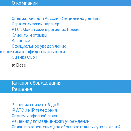
О компании
Официальный сайт рос
Специально для России. Специально для Вас
Стратегический партнер
+7 812 325-15-40
АТС «Максиком» в регионах России
+7 499 961-15-40
Клиенты и отзывы
+7 800 511-15-40
Вакансии
Официальное уведомление
Заказы, заявки и вопро
и политика конфиденциальности
присылайте на почту:
Оценка СОУТ
manager@multicom.r
Close
Главная
Новости
Палатная связь для и
Каталог оборудования
Решения
Палатная связь д
Решения связи от А до Я
IP АТС и и IP телефония
Системы офисной связи
Решения для медицинских учреждений
Система палатн
Связь и оповещение для образовательных учреждений