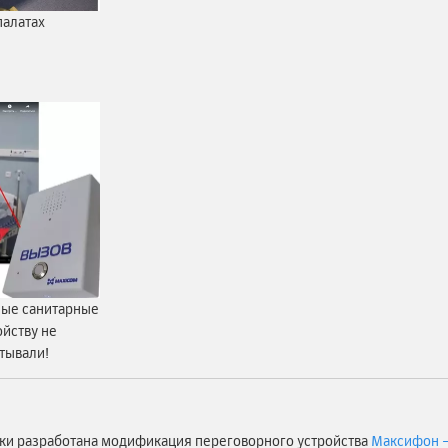
палатах
ные санитарные
йству не
атывали!
ки разработана модификация переговорного устройства
Максифон