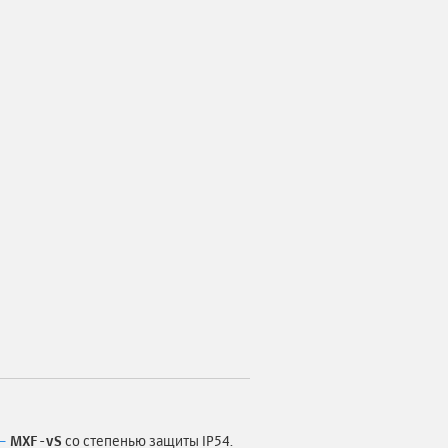
 —
MXF-vS
со степенью защиты IP54.