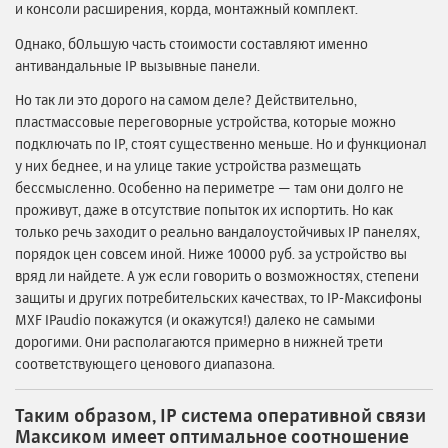
и консоли расширения, корда, монтажный комплект.
Однако, бОльшую часть стоимости составляют именно
антивандальные IP вызывные панели.
Но так ли это дорого на самом деле? Действительно,
пластмассовые переговорные устройства, которые можно
подключать по IP, стоят существенно меньше. Но и функционал
у них беднее, и на улице такие устройства размещать
бессмысленно. Особенно на периметре — там они долго не
проживут, даже в отсутствие попыток их испортить. Но как
только речь заходит о реально вандалоустойчивых IP панелях,
порядок цен совсем иной. Ниже 10000 руб. за устройство вы
вряд ли найдете. А уж если говорить о возможностях, степени
защиты и других потребительских качествах, то IP-Максифоны
MXF IPaudio покажутся (и окажутся!) далеко не самыми
дорогими. Они располагаются примерно в нижней трети
соответствующего ценового диапазона.
Таким образом, IP система оперативной связи
Максиком имеет оптимальное соотношение