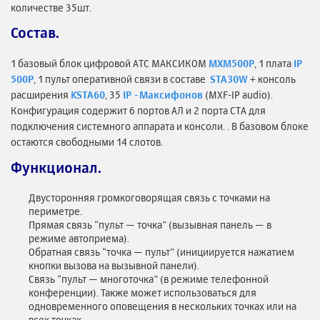
количестве 35шт.
Состав.
1 базовый блок цифровой АТС МАКСИКОМ
MXM500P
, 1 плата
IP
500P
, 1 пульт оперативной связи в составе
STA30W
+ консоль
расширения
KSTA60
, 35
IP -Максифонов
(MXF-IP audio).
Конфигурация содержит 6 портов АЛ и 2 порта СТА для
подключения системного аппарата и консоли. . В базовом блоке
остаются свободными 14 слотов.
Функционал.
Двусторонняя громкоговорящая связь с точками на
периметре.
Прямая связь “пульт — точка” (вызывная панель — в
режиме автоприема).
Обратная связь “точка — пульт” (инициируется нажатием
кнопки вызова на вызывной панели).
Связь “пульт — многоточка” (в режиме телефонной
конференции). Также может использоваться для
одновременного оповещения в нескольких точках или на
всех точках.