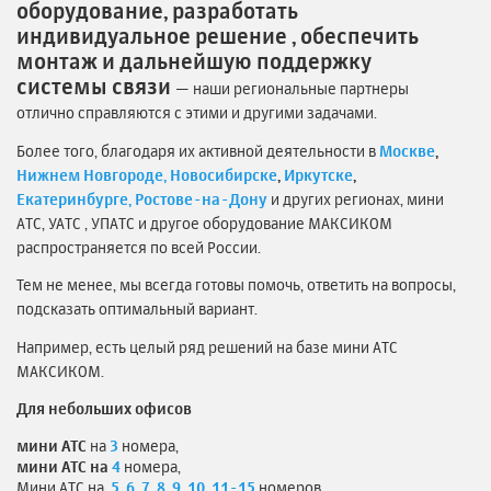
оборудование, разработать
индивидуальное решение , обеспечить
монтаж и дальнейшую поддержку
системы связи
— наши региональные партнеры
отлично справляются с этими и другими задачами.
Более того, благодаря их активной деятельности в
Москве
,
Нижнем Новгороде,
Новосибирске
,
Иркутске
,
Екатеринбурге,
Ростове-на-Дону
и других регионах, мини
АТС, УАТС , УПАТС и другое оборудование МАКСИКОМ
распространяется по всей России.
Тем не менее, мы всегда готовы помочь, ответить на вопросы,
подсказать оптимальный вариант.
Например, есть целый ряд решений на базе мини АТС
МАКСИКОМ.
Для небольших офисов
мини АТС
на
3
номера,
мини АТС на
4
номера,
Мини АТС на
5
,
6,
7
.
8
,
9
,
10
11-15
.номеров