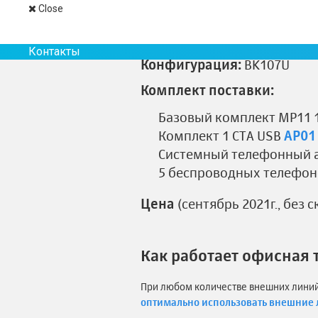
Решение МАКСИКОМ MP
Close
Модель
: мини АТС малой е
Контакты
Конфигурация:
BK107U
Комплект поставки:
Базовый комплект MP11 
Комплект 1 СТА USB
AP01
Системный телефонный 
5 беспроводных телефон
Цена
(сентябрь 2021г., без 
Как работает офисная 
При любом количестве внешних линий 
оптимально использовать внешние