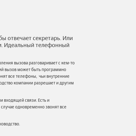
ы отвечает секретарь. Или
ми. Идеальный телефонный
.
пления вызова разговаривает с кем-то
ий вызов может быть программно
онят все телефоны, чьи внутренние
водство компании разрешает и другим
 входящей связи. Есть и
 случае одновременно звонят все
ководство.