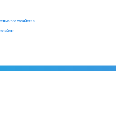
офиса класса B,C,D.
сельского хозяйства
хозяйств