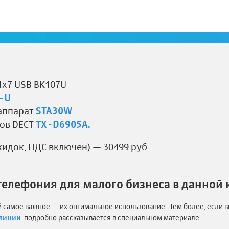
11 1 СЛ, 1 СТА, 5 DECT.
мкости
МАКСИКОМ MP11.
1х7 USB BK107U
-U
аппарат
STA30W
ов DECT
TX-D6905A.
скидок, НДС включен) — 30499 руб.
телефония для малого бизнеса в данной
самое важное — их оптимальное использование. Тем более, если в
 линии
. подробно рассказывается в специальном материале.