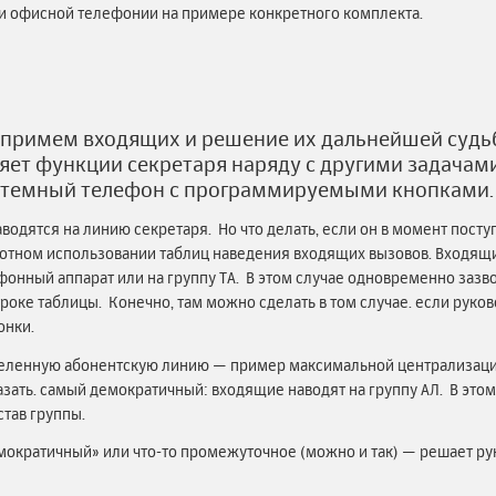
 офисной телефонии на примере конкретного комплекта.
 примем входящих и решение их дальнейшей судьб
яет функции секретаря наряду с другими задача
системный телефон с программируемыми кнопками
водятся на линию секретаря. Но что делать, если он в момент посту
мотном использовании таблиц наведения входящих вызовов. Входящ
онный аппарат или на группу ТА. В этом случае одновременно зазв
роке таблицы. Конечно, там можно сделать в том случае. если руко
онки.
еленную абонентскую линию — пример максимальной централизации
ать. самый демократичный: входящие наводят на группу АЛ. В этом
тав группы.
демократичный» или что-то промежуточное (можно и так) — решает ру