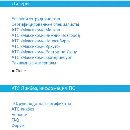
Дилеры
Офисная телефония для мал
Условия сотрудничества
Сертифицированные специалисты
телефония, и цифровая, и I
АТС «Максиком», Москва
очень важным моментом явля
АТС «Максиком», Нижний Новгород
устойчивости своего бизнес
АТС «Максиком», Новосибирск
использовать свою мини АТС
АТС «Максиком», Иркутск
АТС «Максиком», Ростов-на-Дону
Российский малый бизнес переживает 
АТС «Максиком», Екатеринбург
компании предпочитают офисы классов
Рекламные материалы
здесь
.
Close
Если коротко, это офисы не в самом ц
техническими средствами — средний (и
АТС Ликбез, информация, ПО
Пожалуй, самый оптимальный вариант 
подключения к телефонной сети есть 
ПО, руководства, сертификаты
АТС-ликбез
Пример того, как может работать офи
Новости
FAQ
Форум