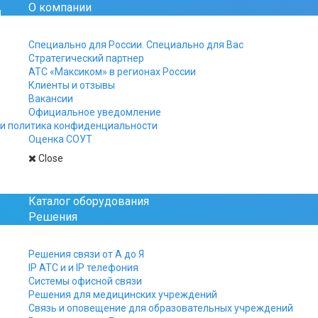
О компании
Официальный сайт рос
Специально для России. Специально для Вас
Стратегический партнер
+7 812 325-15-40
АТС «Максиком» в регионах России
+7 499 961-15-40
Клиенты и отзывы
+7 800 511-15-40
Вакансии
Официальное уведомление
Заказы, заявки и вопро
и политика конфиденциальности
присылайте на почту:
Оценка СОУТ
manager@multicom.r
Close
Главная
Новости
Офисная телефония д
Каталог оборудования
Решения
Офисная телефони
Решения связи от А до Я
IP АТС и и IP телефония
Системы офисной связи
Решения для медицинских учреждений
Офисная телеф
Связь и оповещение для образовательных учреждений