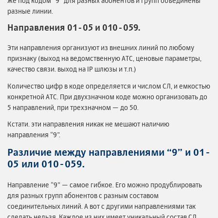
же под кодом “9” для разных абонентов и групп объединены
разные линии.
Направления 01-05 и 010-059.
Эти направления организуют из внешних линий по любому
признаку (выход на ведомственную АТС, ценовые параметры,
качество связи. выход на IP шлюзы и т.п.)
Количество цифр в коде определяется и числом СЛ, и емкостью
конкретной АТС. При двухзначном коде можно организовать до
5 направлений, при трехзначном — до 50.
Кстати. эти направления никак не мешают наличию
направления “9”.
Различие между направлениями “9” и 01-
05 или 010-059.
Направление “9” — самое гибкое. Его можно продублировать
для разных групп абонентов с разным составом
соединительных линий. А вот с другими направлениями так
сделать нельзя. Каждое из них имеет уникальный состав СЛ.