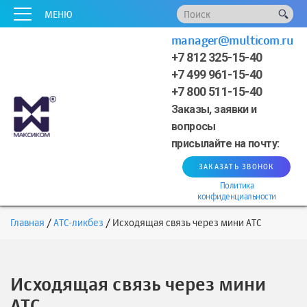
x
x
x
x
x
МЕНЮ
manager@multicom.ru
+7 812 325-15-40
+7 499 961-15-40
+7 800 511-15-40
Заказы, заявки и
вопросы
присылайте на почту:
ЗАКАЗАТЬ ЗВОНОК
Политика
конфиденциальности
Главная
АТС-ликбез
Исходящая связь через мини АТС
Исходящая связь через мини
АТС