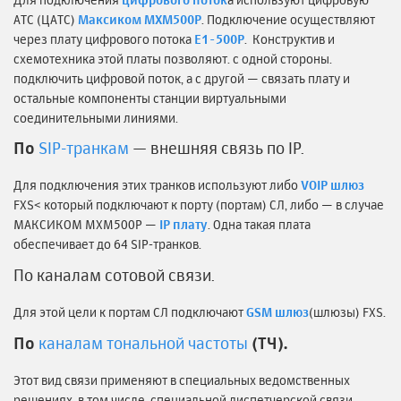
АТС (ЦАТС)
Максиком MXM500P
. Подключение осуществляют
через плату цифрового потока
Е1-500Р
. Конструктив и
схемотехника этой платы позволяют. с одной стороны.
подключить цифровой поток, а с другой — связать плату и
остальные компоненты станции виртуальными
соединительными линиями.
По
SIP-транкам
— внешняя связь по IP.
Для подключения этих транков используют либо
VOIP шлюз
FXS< который подключают к порту (портам) СЛ, либо — в случае
МАКСИКОМ MXM500P —
IP плату
. Одна такая плата
обеспечивает до 64 SIP-транков.
По каналам сотовой связи.
Для этой цели к портам СЛ подключают
GSM шлюз
(шлюзы) FXS.
По
каналам тональной частоты
(ТЧ).
Этот вид связи применяют в специальных ведомственных
решениях, в том числе, специальной диспетчерской связи.