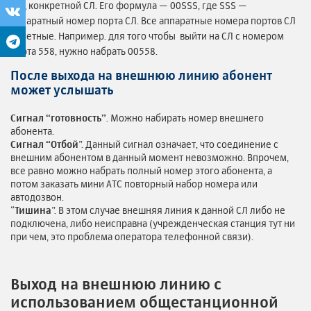
код конкретной СЛ. Его формула — 00SSS, где SSS —
аппаратный номер порта СЛ. Все аппаратные номера портов СЛ
— четные. Например. для того чтобы выйти на СЛ с номером
порта 558, нужно набрать 00558.
После выхода на внешнюю линию абонент
может услышать
Сигнал “готовность”
. Можно набирать номер внешнего
абонента.
Сигнал “Отбой
”. Данный сигнал означает, что соединение с
внешним абонентом в данный момент невозможно. Впрочем,
все равно можно набрать полный номер этого абонента, а
потом заказать мини АТС повторный набор номера или
автодозвон.
“
Тишина
”. В этом случае внешняя линия к данной СЛ либо не
подключена, либо неисправна (учрежденческая станция тут ни
при чем, это проблема оператора телефонной связи).
Выход на внешнюю линию с
использованием общестанционной