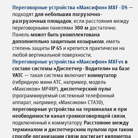
Переговорные устройства «Максифон» MXF-DS
—
подходят
для небольших погрузочно-
разгрузочных площадок
, если расстояния между
переговорными панелями
300 м
достаточно.
Панель
может быть укомплектована
дополнительно защитным козырьком
, иметь
степень защиты
IP 65
и крепится практически на
любой вертикальной поверхности,
Переговорные устройства «Максифон» MXFvs
в
составе системы «Диспетчер-Водители» на базе
УАТС
— такая система включает
коммутатор
(гибридную мини АТС, например, модель
«Максиком» MP48P),
диспетчерский пульт
(программируемый системный телефонный
аппарат, например, «Максиком» СТА30),
переговорные устройства на терминалах и при
необходимости канал громкоговорящей связи
,
подключенный к коммутатору.
Расстояние между
терминалом и диспетчерским пультом при таком
способе организации связи достигает километра