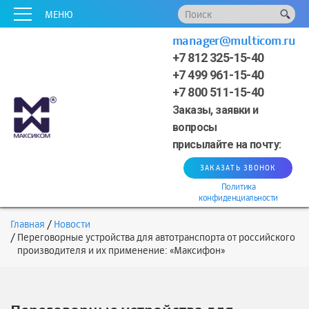
x
x
x
x
x
МЕНЮ
manager@multicom.ru
+7 812 325-15-40
+7 499 961-15-40
+7 800 511-15-40
Заказы, заявки и
вопросы
присылайте на почту:
ЗАКАЗАТЬ ЗВОНОК
Политика
конфиденциальности
Главная
Новости
Переговорные устройства для автотранспорта от российского
производителя и их применение: «Максифон»