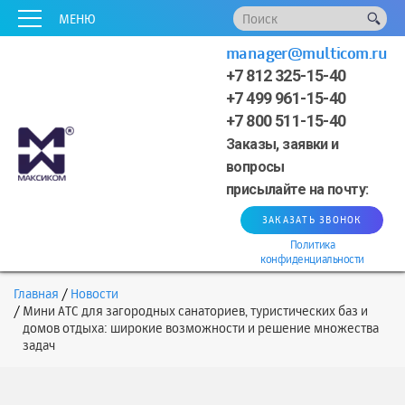
x
x
x
x
x
МЕНЮ
manager@multicom.ru
+7 812 325-15-40
+7 499 961-15-40
+7 800 511-15-40
Заказы, заявки и
вопросы
присылайте на почту:
ЗАКАЗАТЬ ЗВОНОК
Политика
конфиденциальности
Главная
Новости
Мини АТС для загородных санаториев, туристических баз и
домов отдыха: широкие возможности и решение множества
задач