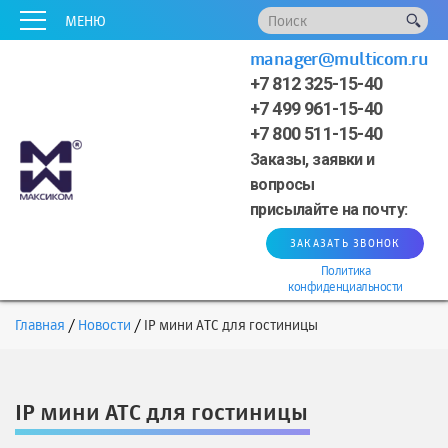
x
x
x
x
x
МЕНЮ
manager@multicom.ru
+7 812 325-15-40
+7 499 961-15-40
+7 800 511-15-40
Заказы, заявки и
вопросы
присылайте на почту:
ЗАКАЗАТЬ ЗВОНОК
Политика
конфиденциальности
Главная
Новости
IP мини АТС для гостиницы
IP мини АТС для гостиницы