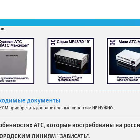
и АТС — не преимущества “вообще” (хотя и такое есть, у нас тоже н
бителя. Вот о них и расскажем на примере российских АТС “Максико
 каждого российского производителя мини АТС.
ов.
бходимые документы
КОМ приобретать дополнительные лицензии НЕ НУЖНО.
собенностях АТС, которые востребованы на росс
ГОРОДСКИМ ЛИНИЯМ “ЗАВИСАТЬ”.