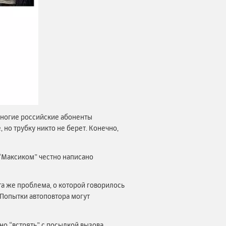
 многие российские абоненты
, но трубку никто не берет. Конечно,
 “Максиком” честно написано
та же проблема, о которой говорилось
Попытки автоповтора могут
о “встрять” с посылкой вызова,