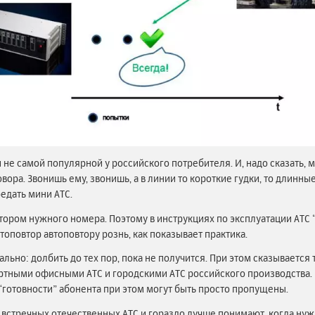
 не самой популярной у российского потребителя. И, надо сказать,
ора. Звонишь ему, звонишь, а в линии то короткие гудки, то длинные
едать мини АТС.
овтором нужного номера. Поэтому в инструкциях по эксплуатации АТС
втоповтор автоповтору рознь, как показывает практика.
ьно: долбить до тех пор, пока не получится. При этом сказывается 
ными офисными АТС и городскими АТС российского производства. 
 “готовности” абонента при этом могут быть просто пропущены.
встречных отечественных АТС и гораздо лучше понимают, когда нужн