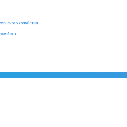
сельского хозяйства
хозяйств
икационного Оборудования Российского происхождения присвоен 
риказом Минпромторга
.
Ознакомиться с официальным уведомле
уса ТОРП.
ссийские мини АТС лучше для российского потре