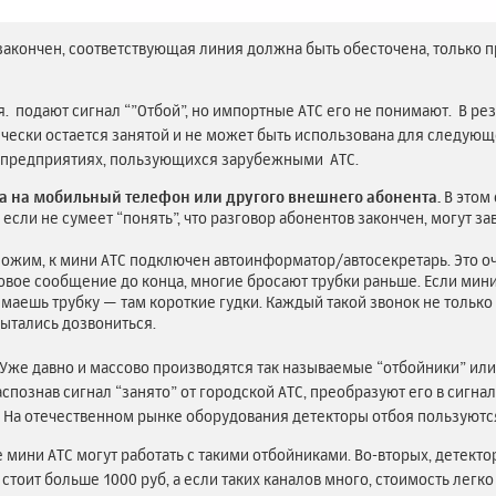
закончен, соответствующая линия должна быть обесточена, только п
я. подают сигнал “”Отбой”, но импортные АТС его не понимают. В ре
ктически остается занятой и не может быть использована для следующ
х предприятиях, пользующихся зарубежными АТС.
 на мобильный телефон или другого внешнего абонента.
В этом 
если не сумеет “понять”, что разговор абонентов закончен, могут зав
ложим, к мини АТС подключен автоинформатор/автосекретарь. Это оч
вое сообщение до конца, многие бросают трубки раньше. Если мини 
маешь трубку — там короткие гудки. Каждый такой звонок не только 
пытались дозвониться.
Уже давно и массово производятся так называемые “отбойники” ил
спознав сигнал “занято” от городской АТС, преобразуют его в сигна
ся. На отечественном рынке оборудования детекторы отбоя пользуют
 мини АТС могут работать с такими отбойниками. Во-вторых, детекто
тоит больше 1000 руб, а если таких каналов много, стоимость легко п