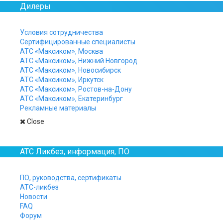
Дилеры
Условия сотрудничества
Сертифицированные специалисты
АТС «Максиком», Москва
АТС «Максиком», Нижний Новгород
“Главное назначени
АТС «Максиком», Новосибирск
абонентов пользова
АТС «Максиком», Иркутск
АТС «Максиком», Ростов-на-Дону
параллельных телеф
АТС «Максиком», Екатеринбург
(Станислав Петрови
Рекламные материалы
Вопрос нужно ставить име
Close
Avaya и других зарубежных грандов.
мощную технологическую базу. И все 
АТС Ликбез, информация, ПО
начинают теснить импортные станции 
до того, как импортозамещение в обл
ПО, руководства, сертификаты
Российские производители быстро учат
АТС-ликбез
ошибкой было механическое перенесе
Новости
не стали обращать внимание на такие
FAQ
потребности отечественного потребител
Форум