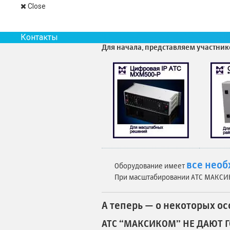
Close
Поэтому преимущества российских мин
важные именно для российского потре
что свои “фишки” есть практически у
Контакты
Для начала, представляем участник
все нео
Оборудование имеет
При масштабировании АТС МАКСИ
А теперь — о некоторых о
АТС “МАКСИКОМ” НЕ ДАЮТ 