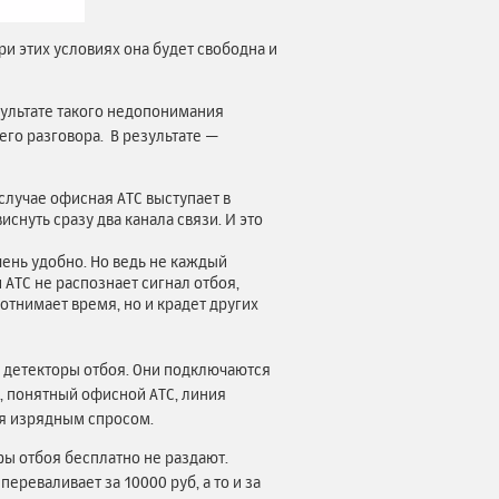
ри этих условиях она будет свободна и
зультате такого недопонимания
его разговора. В результате —
случае офисная АТС выступает в
иснуть сразу два канала связи. И это
ень удобно. Но ведь не каждый
АТС не распознает сигнал отбоя,
отнимает время, но и крадет других
и детекторы отбоя. Они подключаются
л, понятный офисной АТС, линия
ся изрядным спросом.
ры отбоя бесплатно не раздают.
ереваливает за 10000 руб, а то и за