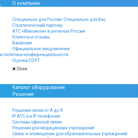
О компании
Официальный сайт рос
Специально для России. Специально для Вас
Стратегический партнер
+7 812 325-15-40
АТС «Максиком» в регионах России
+7 499 961-15-40
Клиенты и отзывы
+7 800 511-15-40
Вакансии
Официальное уведомление
Заказы, заявки и вопро
и политика конфиденциальности
присылайте на почту:
Оценка СОУТ
manager@multicom.r
Close
Главная
АТС-ликбез
Разработчик и про
Каталог оборудования
Решения
АТС росс
Решения связи от А до Я
IP АТС и и IP телефония
Системы офисной связи
Решения для медицинских учреждений
Связь и оповещение для образовательных учреждений