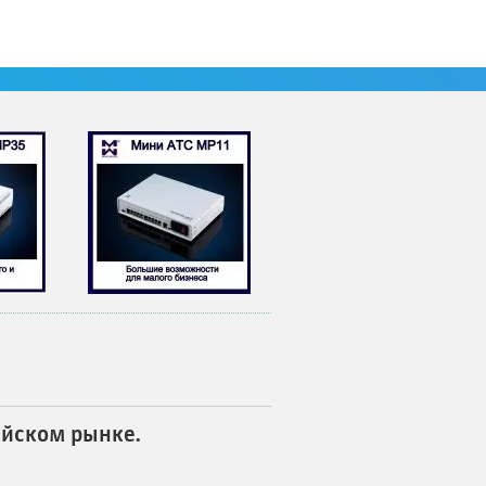
е дураки работают), а преимущества,
м”. И справедливости ради, заметим,
ийском рынке.