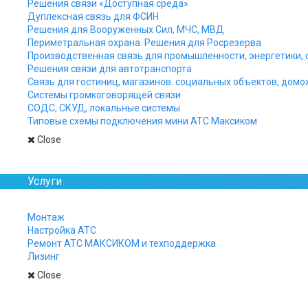
Решения связи «Доступная среда»
Дуплексная связь для ФСИН
Решения для Вооруженных Сил, МЧС, МВД
Периметральная охрана. Решения для Росрезерва
Производственная связь для промышленности, энергетики, 
Решения связи для автотранспорта
Связь для гостиниц, магазинов. социальных объектов, домо
Системы громкоговорящей связи
СОДС, СКУД, локальные системы
Типовые схемы подключения мини АТС Максиком
Close
Услуги
Описание
Спе
Монтаж
Настройка АТС
Ремонт АТС МАКСИКОМ и техподдержка
Телекоммуникационные стойки предна
Лизинг
MP48,
MP80
,
MXM500-P
, в офисных и
Close
(ножек) позволяющих компенсировать
для монтажа, коммутации и обслужив