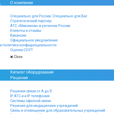
О компании
Официальный сайт рос
Специально для России. Специально для Вас
Стратегический партнер
+7 812 325-15-40
АТС «Максиком» в регионах России
+7 499 961-15-40
Клиенты и отзывы
+7 800 511-15-40
Вакансии
Официальное уведомление
Заказы, заявки и вопро
и политика конфиденциальности
присылайте на почту:
Оценка СОУТ
manager@multicom.r
Close
Главная
Каталог
Шлюзы, оборудование 
Каталог оборудования
Решения
Решения связи от А до Я
IP АТС и и IP телефония
Системы офисной связи
Решения для медицинских учреждений
Связь и оповещение для образовательных учреждений