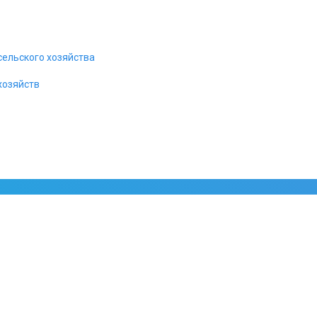
Предварительный заказ
сельского хозяйства
хозяйств
цификации
значены для размещения активного и пассивного телекоммуникацион
 закрытых промышленных помещениях. В основание стойки предусм
 неровности пола. Возможна установка поворотных роликов различ
ания оборудования возможен с четырех сторон.