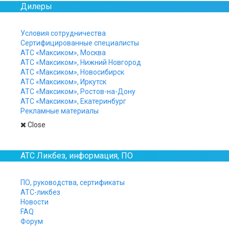
Дилеры
Условия сотрудничества
Сертифицированные специалисты
АТС «Максиком», Москва
АТС «Максиком», Нижний Новгород
Для первых лиц
АТС «Максиком», Новосибирск
Для профи
АТС «Максиком», Иркутск
АТС «Максиком», Ростов-на-Дону
АТС «Максиком», Екатеринбург
Рекламные материалы
Copyright © 2026 "Мультиком" - разработ
8 (800) 511-15-40
,
Tg @maxicom_ru
,
manage
Close
АТС Ликбез, информация, ПО
ПО, руководства, сертификаты
Как вы узнали о нашей компании/товаре?
АТС-ликбез
Реклама
Соцсети
Поисковая система
Другой сайт
Новости
FAQ
Форум
Какой товар вы искали?