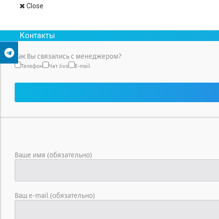
АТС
Телефоны
ГГС
Терминал связи
Close
Нашли ли Вы нужный товар на сайте?
Контакты
Да
Нет
Как Вы связались с менеджером?
Телефон
Чат Jivo
E-mail
Ваше имя (обязательно)
Ваш e-mail (обязательно)