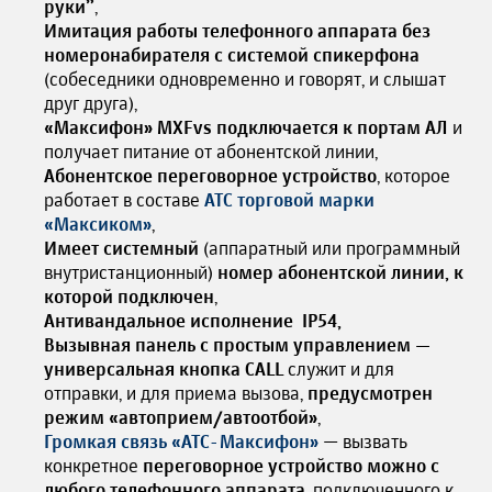
руки”
,
Имитация работы телефонного аппарата без
номеронабирателя с системой спикерфона
(собеседники одновременно и говорят, и слышат
друг друга),
«Максифон» MXFvs подключается к портам АЛ
и
получает питание от абонентской линии,
Абонентское переговорное устройство
, которое
работает в составе
АТС торговой марки
«Максиком»
,
Имеет системный
(аппаратный или программный
внутристанционный)
номер абонентской линии, к
которой подключен
,
Антивандальное исполнение IP54,
Вызывная панель с простым управлением —
универсальная кнопка CALL
служит и для
отправки, и для приема вызова,
предусмотрен
режим «автоприем/автоотбой»
,
Громкая связь «АТС-Максифон»
— вызвать
конкретное
переговорное устройство можно с
любого телефонного аппарата
, подключенного к