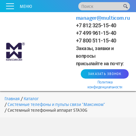
x
x
x
x
x
МЕНЮ
manager@multicom.ru
+7 812 325-15-40
+7 499 961-15-40
+7 800 511-15-40
Заказы, заявки и
вопросы
присылайте на почту:
ЗАКАЗАТЬ ЗВОНОК
Политика
конфиденциальности
Главная
Каталог
Системные телефоны и пульты связи "Максиком"
Системный телефонный аппарат STA30G