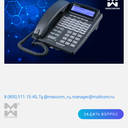
8 (800) 511-15-40
,
Tg @maxicom_ru
,
manager@multicom.ru
ЗАДАТЬ ВОПРОС