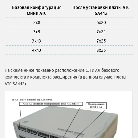
Базовая конфигурация
После установки платы АТС
мини АТС
SA412
2х8
6х20
3х9
7х21
3х13
7х25
4х13
8х25
На схеме ниже показано расположение СЛ и АЛ базового
комплекта и комплекта расширения (в данном случае, платы
АТС SA412).