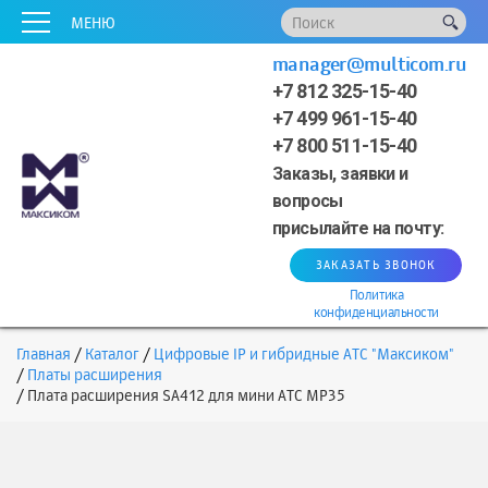
x
x
x
x
x
МЕНЮ
manager@multicom.ru
+7 812 325-15-40
+7 499 961-15-40
+7 800 511-15-40
Заказы, заявки и
вопросы
присылайте на почту:
ЗАКАЗАТЬ ЗВОНОК
Политика
конфиденциальности
Главная
Каталог
Цифровые IP и гибридные АТС "Максиком"
Платы расширения
Плата расширения SA412 для мини АТС MP35