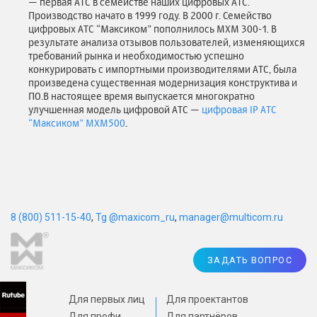
— первая АТС в семействе наших цифровых АТС.
Производство начато в 1999 году. В 2000 г. Семейство
цифровых АТС “Максиком” пополнилось MXM 300-1. В
результате анализа отзывов пользователей, изменяющихся
требований рынка и необходимостью успешно
конкурировать с импортными производителями АТС, была
произведена существенная модернизация конструктива и
ПО.В настоящее время выпускается многократно
улучшенная модель цифровой АТС —
цифровая IP АТС
“Максиком” MХM500
.
8 (800) 511-15-40
,
Tg @maxicom_ru
,
manager@multicom.ru
ЗАДАТЬ ВОПРОС
Для первых лиц
Для проектантов
Для профи
Для партнёров