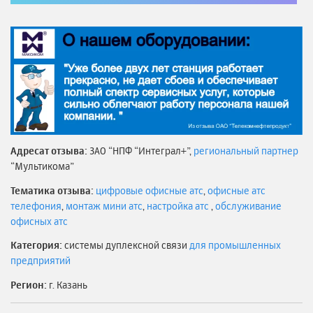
Адресат отзыва:
ЗАО “НПФ “Интеграл+”,
региональный партнер
“Мультикома”
Тематика отзыва:
цифровые офисные атс
,
офисные атс
телефония
,
монтаж мини атс
,
настройка атс
,
обслуживание
офисных атс
Категория:
системы дуплексной связи
для промышленных
предприятий
Регион:
г. Казань