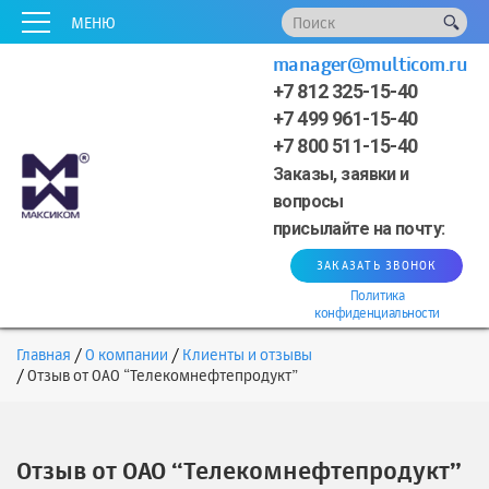
x
x
x
x
x
МЕНЮ
manager@multicom.ru
+7 812 325-15-40
+7 499 961-15-40
+7 800 511-15-40
Заказы, заявки и
вопросы
присылайте на почту:
ЗАКАЗАТЬ ЗВОНОК
Политика
конфиденциальности
Главная
О компании
Клиенты и отзывы
Отзыв от ОАО “Телекомнефтепродукт”
Отзыв от ОАО “Телекомнефтепродукт”