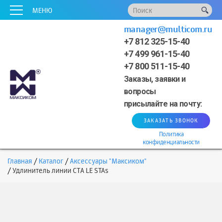
x
x
x
x
x
МЕНЮ
manager@multicom.ru
+7 812 325-15-40
+7 499 961-15-40
+7 800 511-15-40
Заказы, заявки и
вопросы
присылайте на почту:
ЗАКАЗАТЬ ЗВОНОК
Политика
конфиденциальности
Главная
Каталог
Аксессуары "Максиком"
Удлинитель линии СТА LE STAs