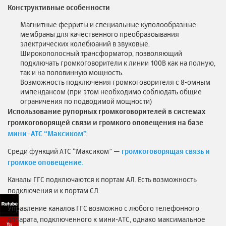
Конструктивные особенности
Магнитные ферриты и специальные куполообразные
мембраны для качественного преобразоывания
электрических колебюаний в звуковые.
Широкополосный трансформатор, позволяющий
подключать громкоговорители к линии 100В как на полную,
так и на половинную мощность.
Возможность подключения громкоговорителя с 8-омным
импендансом (при этом необходимо соблюдать общие
ограничения по подводимой мощности)
Использование рупорных громкоговорителей в системах
громкоговорящей связи и громкого оповещения на базе
мини-АТС “Максиком”
.
Среди функций АТС “Максиком” —
громкоговорящая связь и
громкое оповещение.
Каналы ГГС подключаются к портам АЛ. Есть возможность
подключения и к портам СЛ.
Управление каналов ГГС возможно с любого телефонного
аппарата, подключенного к мини-АТС, однако максимальное