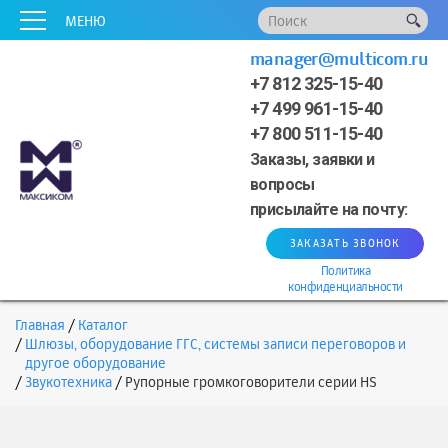
x
x
x
x
x
МЕНЮ
manager@multicom.ru
+7 812 325-15-40
+7 499 961-15-40
+7 800 511-15-40
Заказы, заявки и
вопросы
присылайте на почту:
ЗАКАЗАТЬ ЗВОНОК
Политика
конфиденциальности
Главная
Каталог
Шлюзы, оборудование ГГС, системы записи переговоров и
другое оборудование
Звукотехника
Рупорные громкоговорители серии HS