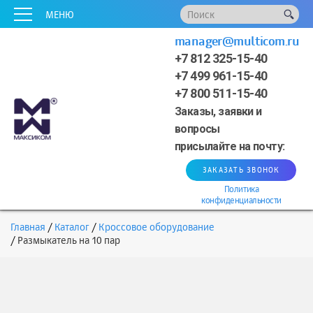
x
x
x
x
x
МЕНЮ
manager@multicom.ru
+7 812 325-15-40
+7 499 961-15-40
+7 800 511-15-40
Заказы, заявки и
вопросы
присылайте на почту:
ЗАКАЗАТЬ ЗВОНОК
Политика
конфиденциальности
Главная
Каталог
Кроссовое оборудование
Размыкатель на 10 пар