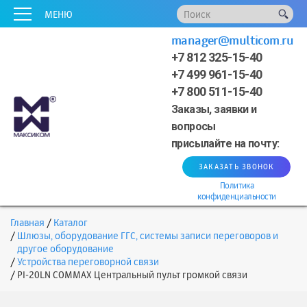
x
x
x
x
x
МЕНЮ
manager@multicom.ru
+7 812 325-15-40
+7 499 961-15-40
+7 800 511-15-40
Заказы, заявки и
вопросы
присылайте на почту:
ЗАКАЗАТЬ ЗВОНОК
Политика
конфиденциальности
Главная
Каталог
Шлюзы, оборудование ГГС, системы записи переговоров и
другое оборудование
Устройства переговорной связи
PI-20LN COMMAX Центральный пульт громкой связи