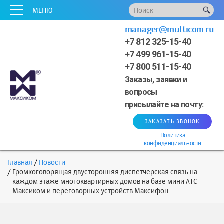
x
x
x
x
x
МЕНЮ
manager@multicom.ru
+7 812 325-15-40
+7 499 961-15-40
+7 800 511-15-40
Заказы, заявки и
вопросы
присылайте на почту:
ЗАКАЗАТЬ ЗВОНОК
Политика
конфиденциальности
Главная
Новости
Громкоговорящая двусторонняя диспетчерская связь на
каждом этаже многоквартирных домов на базе мини АТС
Максиком и переговорных устройств Максифон