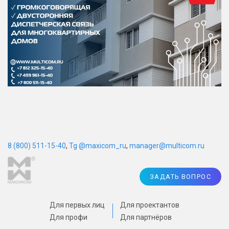
8 (800) 511-15-40
,
Tg @maxicom_ru
,
manager@multicom.ru
ЗАДАТЬ ВОПРОС
Для первых лиц
Для проектантов
Для профи
Для партнёров