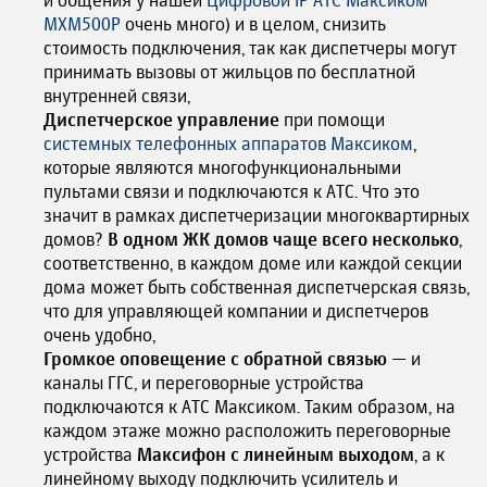
и общения у нашей
Цифровой IP АТС Максиком
MXM500P
очень много) и в целом, снизить
стоимость подключения, так как диспетчеры могут
принимать вызовы от жильцов по бесплатной
внутренней связи,
Диспетчерское управление
при помощи
системных телефонных аппаратов Максиком
,
которые являются многофункциональными
пультами связи и подключаются к АТС. Что это
значит в рамках диспетчеризации многоквартирных
домов?
В одном ЖК домов чаще всего несколько
,
соответственно, в каждом доме или каждой секции
дома может быть собственная диспетчерская связь,
что для управляющей компании и диспетчеров
очень удобно,
Громкое оповещение с обратной связью
— и
каналы ГГС, и переговорные устройства
подключаются к АТС Максиком. Таким образом,
на
каждом этаже можно расположить переговорные
устройства
Максифон с линейным выходом
, а к
линейному выходу подключить усилитель и