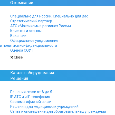
О компании
Официальный сайт рос
Специально для России. Специально для Вас
Стратегический партнер
+7 812 325-15-40
АТС «Максиком» в регионах России
+7 499 961-15-40
Клиенты и отзывы
+7 800 511-15-40
Вакансии
Официальное уведомление
Заказы, заявки и вопро
и политика конфиденциальности
присылайте на почту:
Оценка СОУТ
manager@multicom.r
Close
Главная
Максифон МХF IP аudio
Каталог оборудования
Решения
Решения связи от А до Я
IP АТС и и IP телефония
Системы офисной связи
Решения для медицинских учреждений
Связь и оповещение для образовательных учреждений