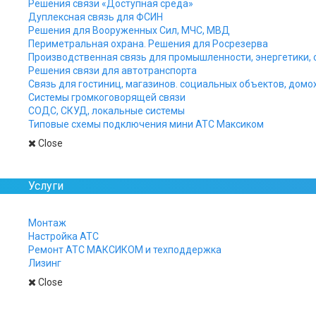
Решения связи «Доступная среда»
Дуплексная связь для ФСИН
Решения для Вооруженных Сил, МЧС, МВД
Периметральная охрана. Решения для Росрезерва
Производственная связь для промышленности, энергетики, 
Решения связи для автотранспорта
Связь для гостиниц, магазинов. социальных объектов, домо
Системы громкоговорящей связи
СОДС, СКУД, локальные системы
Типовые схемы подключения мини АТС Максиком
Close
Услуги
Максифон МХF IP аud
Монтаж
(двухсторонней) гро
Настройка АТС
Ремонт АТС МАКСИКОМ и техподдержка
Лизинг
Переговорные устройства или термин
усиленной защитой. Принцип их рабо
Close
Встроенный SWITCH и дополнительны