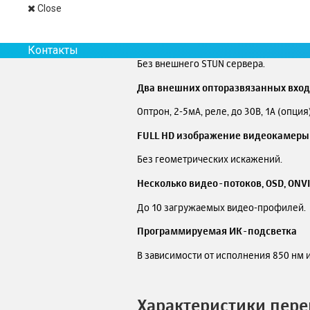
Close
Встроенный акселерометр (опция).
Возможность прохождения множест
Контакты
Без внешнего STUN сервера.
Два внешних опторазвязанных вход
Оптрон, 2-5мА, реле, до 30В, 1А (опция)
FULL HD изображение видеокамеры
Без геометрических искажений.
Несколько видео-потоков, OSD, ONV
До 10 загружаемых видео-профилей.
Программируемая ИК-подсветка
В зависимости от исполнения 850 нм и
Характеристики пере