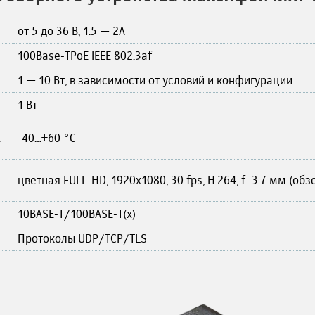
от 5 до 36 В, 1.5 — 2А
100Base-TPoE IEEE 802.3af
1 — 10 Вт, в зависимости от условий и конфигурации
1 Вт
:
-40…+60 °С
цветная FULL-HD, 1920х1080, 30 fps, H.264, f=3.7 мм (обз
10BASE-T/100BASE-T(x)
Протоколы UDP/TCP/TLS