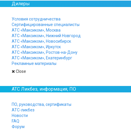
Дилеры
Для подключения внешней IP-видеока
Экстренный вызов пульта управлен
Условия сотрудничества
Сертифицированные специалисты
Нажатием одной кнопки.
АТС «Максиком», Москва
АТС «Максиком», Нижний Новгород
Прием вызова от пульта управлени
АТС «Максиком», Новосибирск
Автоматически или нажатием кнопки 
АТС «Максиком», Иркутск
АТС «Максиком», Ростов-на-Дону
Громкая двусторонняя связь
АТС «Максиком», Екатеринбург
Рекламные материалы
Поддержка трансляций multicast
Close
Одновременное воспроизведение
тр
Мониторинг
АТС Ликбез, информация, ПО
Видеонаблюдение и аудио прослушива
ПО, руководства, сертификаты
Управляемый линейный выход
АТС-ликбез
Новости
Управление для громкоговорящей си
FAQ
Форум
Датчик движения и наклона корпус