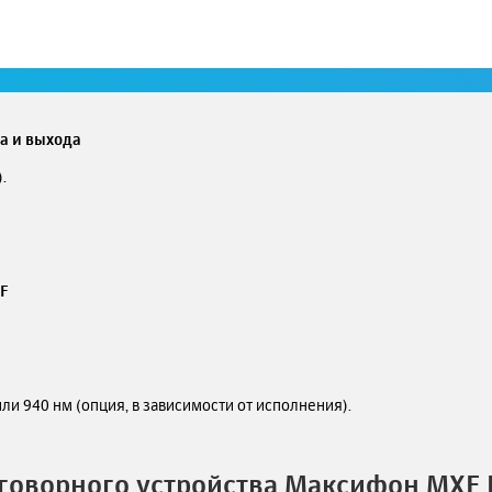
венных NAT зон
а и выхода
.
IF
ли 940 нм (опция, в зависимости от исполнения).
говорного устройства Максифон МХF I