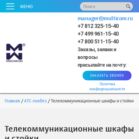
x
x
x
x
x
МЕНЮ
manager@multicom.ru
+7 812 325-15-40
+7 499 961-15-40
+7 800 511-15-40
Заказы, заявки и
вопросы
присылайте на почту:
ЗАКАЗАТЬ ЗВОНОК
Политика
конфиденциальности
Главная
АТС-ликбез
Телекоммуникационные шкафы и стойки
Телекоммуникационные шкафы
и стойки