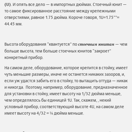
(U)
. И опять все дело — в импортных дюймах. Стоечный юнит —
то самое фиксированное расстояние между крепежными
отверстиями, равное 1.75 дюйма. Короче говоря, 1U=1.75””=
44.45 мм.
Высота оборудования “квантуется” по
— чем
стоечным юнитам
больше высота, тем больше стоечных юнитов “закроет”
конкретный прибор.
На самом деле, оборудование, которое крепится в стойку, имеет
чуть меньшие размеры, иначе не останется никаких зазоров, и,
если уж удастся забить его в стойку, то вытащить оттуда — никак
и никогда. Поэтому, например, оборудование, предназначенное
для установки в стойку, имеет высоту на 1/32 дюйма меньше,
чем определялось бы единицей 1U. Так, скажем, , некий
условный прибор, соответствующий высоте 4U, на самом деле
имеет высоту на 4/32 = ⅛ дюйма меньше.