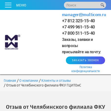
x
x
x
x
x
МЕНЮ
manager@multicom.ru
+7 812 325-15-40
+7 499 961-15-40
+7 800 511-15-40
Заказы, заявки и
вопросы
присылайте на почту:
ЗАКАЗАТЬ ЗВОНОК
Политика
конфиденциальности
Главная
О компании
Клиенты и отзывы
Отзыв от Челябинского филиала ФКУ ГЦИТОиС
Отзыв от Челябинского филиала ФКУ