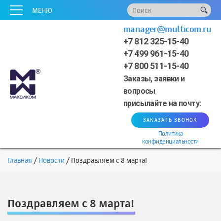
x
x
x
x
x
МЕНЮ
manager@multicom.ru
+7 812 325-15-40
+7 499 961-15-40
+7 800 511-15-40
Заказы, заявки и
вопросы
присылайте на почту:
ЗАКАЗАТЬ ЗВОНОК
Политика
конфиденциальности
Главная
Новости
Поздравляем с 8 марта!
Поздравляем с 8 марта!