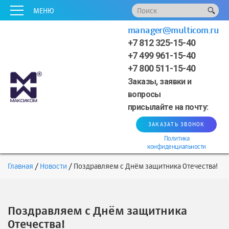
x
x
x
x
x
МЕНЮ
manager@multicom.ru
+7 812 325-15-40
+7 499 961-15-40
+7 800 511-15-40
Заказы, заявки и
вопросы
присылайте на почту:
ЗАКАЗАТЬ ЗВОНОК
Политика
конфиденциальности
Главная
Новости
Поздравляем с Днём защитника Отечества!
Поздравляем с Днём защитника
Отечества!