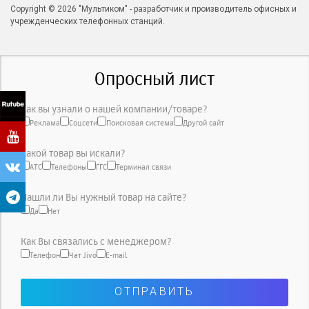
Copyright © 2026 "Мультиком" - разработчик и производитель офисных и
учрежденческих телефонных станций.
Опросный лист
Как вы узнали о нашей компании/товаре?
Реклама
Соцсети
Поисковая система
Другой сайт
Какой товар вы искали?
АТС
Телефоны
ГГС
Терминал связи
Нашли ли Вы нужный товар на сайте?
Да
Нет
Как Вы связались с менеджером?
Телефон
Чат Jivo
E-mail