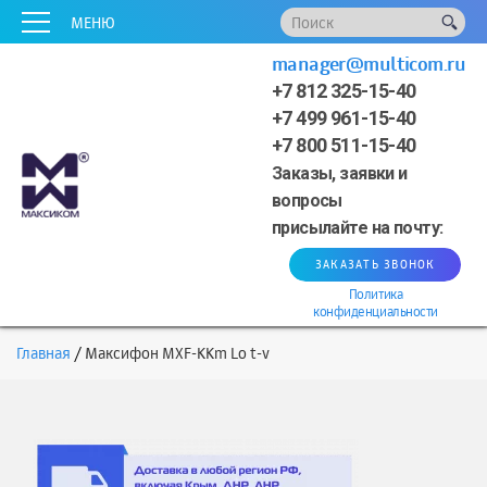
x
x
x
x
x
МЕНЮ
manager@multicom.ru
+7 812 325-15-40
+7 499 961-15-40
+7 800 511-15-40
Заказы, заявки и
вопросы
присылайте на почту:
ЗАКАЗАТЬ ЗВОНОК
Политика
конфиденциальности
Главная
Максифон MXF-KKm Lo t-v