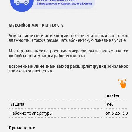
Максифон MXF-KKm Lo t-v
Уникальное сочетание опций
позволяет использовать компле
влажности, а также размещать абонентскую панель на улице, п
Мастер-панель со встроенным микрофоном позволяет
максима
любой конфигурации рабочего места
.
Встроенный линейный выход расширяет функциональность
громкого оповещения.
master
Защита
IP40
Рабочие температуры
от -5 до +50 С
Применение