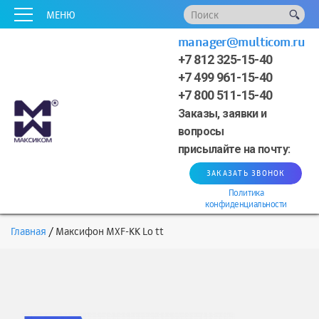
x
x
x
x
x
МЕНЮ
manager@multicom.ru
+7 812 325-15-40
+7 499 961-15-40
+7 800 511-15-40
Заказы, заявки и
вопросы
присылайте на почту:
ЗАКАЗАТЬ ЗВОНОК
Политика
конфиденциальности
Главная
Максифон MXF-KK Lo tt