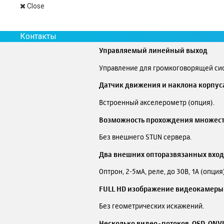
Close
Мониторинг
Видеонаблюдение и аудио прослушива
Контакты
Управляемый линейный выход
Управление для громкоговорящей си
Датчик движения и наклона корпус
Встроенный акселерометр (опция).
Возможность прохождения множест
Без внешнего STUN сервера.
Два внешних опторазвязанных вход
Оптрон, 2-5мА, реле, до 30В, 1А (опция)
FULL HD изображение видеокамеры
Без геометрических искажений.
Несколько видео-потоков, OSD, ONV