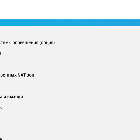
ние зоны установки терминала.
стемы оповещения (опция).
а
венных NAT зон
а и выхода
.
IF