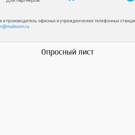
Для партнёров
чик и производитель офисных и учрежденческих телефонных станци
r@multicom.ru
Опросный лист