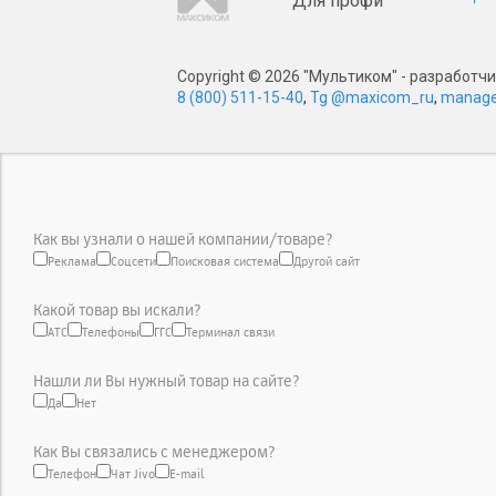
Для профи
Copyright © 2026 "Мультиком" - разработ
8 (800) 511-15-40
,
Tg @maxicom_ru
,
manage
Как вы узнали о нашей компании/товаре?
Реклама
Соцсети
Поисковая система
Другой сайт
Какой товар вы искали?
АТС
Телефоны
ГГС
Терминал связи
Нашли ли Вы нужный товар на сайте?
Да
Нет
Как Вы связались с менеджером?
Телефон
Чат Jivo
E-mail