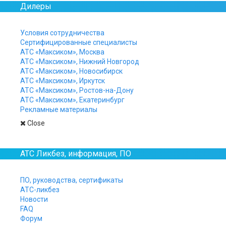
Дилеры
Всепогодное
IP перег
Условия сотрудничества
видеокамерой
Максиф
Сертифицированные специалисты
АТС «Максиком», Москва
АТС «Максиком», Нижний Новгород
Дополнительно оснащено
козырьком
АТС «Максиком», Новосибирск
АТС «Максиком», Иркутск
Встроенный SWITCH и дополнительны
АТС «Максиком», Ростов-на-Дону
АТС «Максиком», Екатеринбург
Для подключения внешней IP-видеока
Рекламные материалы
Экстренный вызов пульта управлен
Close
Нажатием одной кнопки.
АТС Ликбез, информация, ПО
Прием вызова от пульта управлени
Автоматически или нажатием кнопки 
ПО, руководства, сертификаты
Громкая двусторонняя связь
АТС-ликбез
Новости
Поддержка трансляций multicast
FAQ
Форум
Одновременное воспроизведение
тр