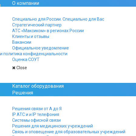
О компании
Официальный сайт рос
Специально для России. Специально для Вас
Стратегический партнер
+7 812 325-15-40
АТС «Максиком» в регионах России
+7 499 961-15-40
Клиенты и отзывы
+7 800 511-15-40
Вакансии
Официальное уведомление
Заказы, заявки и вопро
и политика конфиденциальности
присылайте на почту:
Оценка СОУТ
manager@multicom.r
Close
Главная
Максифон МХF IP-video, IP65
Каталог оборудования
Решения
Решения связи от А до Я
IP АТС и и IP телефония
Системы офисной связи
Решения для медицинских учреждений
Связь и оповещение для образовательных учреждений