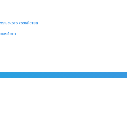
сельского хозяйства
хозяйств
Максифон МХF IP-video, 
Всепогодное
IP переговорное у
Дополнительно оснащено
козы
дождя и
встроенным модулем 
работоспособность в интервале 