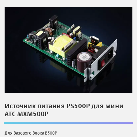
Источник питания PS500P для мини
АТС MXM500P
Для базового блока B500P