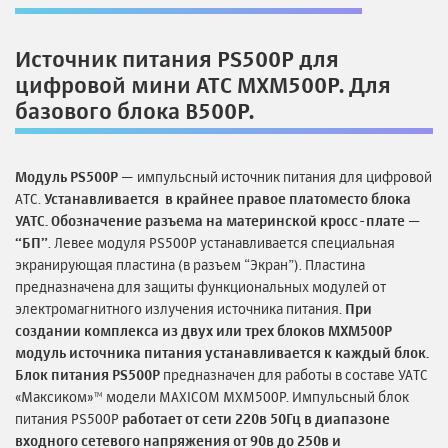
Источник питания PS500P для
цифровой мини АТС MXM500P. Для
базового блока B500P.
Модуль PS500P
— импульсный источник питания для цифровой
АТС.
Устанавливается в крайнее правое платоместо блока
УАТС. Обозначение разъема на материнской кросс-плате —
“БП”
.
Левее модуля PS500P устанавливается специальная
экранирующая пластина (в разъем “Экран”). Пластина
предназначена для защиты функциональных модулей от
электромагнитного излучения источника питания.
При
создании комплекса из двух или трех блоков MXM500P
модуль источника питания устанавливается к каждый блок.
Блок питания PS500P
предназначен для работы в составе УАТС
«Максиком»™ модели MAXICOM МXM500P. Импульсный блок
питания PS500P
работает от сети 220в 50Гц в диапазоне
входного сетевого напряжения от 90в до 250в и