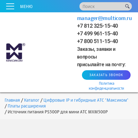
x
x
x
x
x
МЕНЮ
manager@multicom.ru
+7 812 325-15-40
+7 499 961-15-40
+7 800 511-15-40
Заказы, заявки и
вопросы
присылайте на почту:
ЗАКАЗАТЬ ЗВОНОК
Политика
конфиденциальности
Главная
Каталог
Цифровые IP и гибридные АТС "Максиком"
Платы расширения
Источник питания PS500P для мини АТС MXM500P