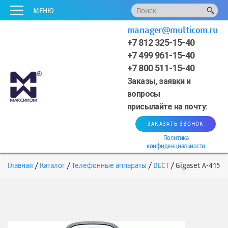
x
x
x
x
x
МЕНЮ
manager@multicom.ru
+7 812 325-15-40
+7 499 961-15-40
+7 800 511-15-40
Заказы, заявки и
вопросы
присылайте на почту:
ЗАКАЗАТЬ ЗВОНОК
Политика
конфиденциальности
Главная
Каталог
Телефонные аппараты
DECT
Gigaset A-415