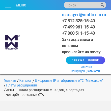
x
x
x
x
x
МЕНЮ
manager@multicom.ru
+7 812 325-15-40
+7 499 961-15-40
+7 800 511-15-40
Заказы, заявки и
вопросы
присылайте на почту:
ЗАКАЗАТЬ ЗВОНОК
Политика
конфиденциальности
Главная
Каталог
Цифровые IP и гибридные АТС "Максиком"
Платы расширения
AP04 — Плата расширения MP48/80, 4 порта для
четырёхпроводных СТА